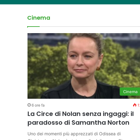
Pellacani Regina d’Euro
Locarno Film Festival,
Lara Gut-Behrami si ri
La vignetta dedicata 
Uno dei momenti più apprezzati di Odissea di Christ
Cinema
Sport
Cinema
Sport
Le Vignette di Voto 10
Cinema
Cinema
6 ore fa
1
La Circe di Nolan senza ingaggi: il
paradosso di Samantha Norton
Uno dei momenti più apprezzati di Odissea di