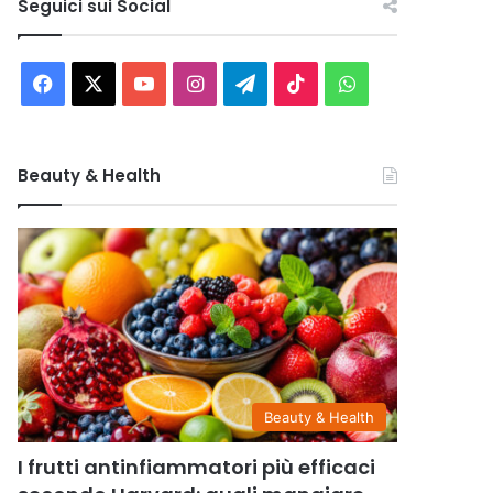
Seguici sui Social
Facebook
X
You
Instagram
Telegram
TikTok
WhatsApp
Tube
Beauty & Health
Beauty & Health
I frutti antinfiammatori più efficaci