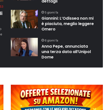
dettagli
53
i
5 giorni fa
Giannini: L’Odissea non mi
è piaciuta, meglio leggere
Omero
o
 e
6 giorni fa
Anna Pepe, annunciata
una terza data all’Unipol
Dome