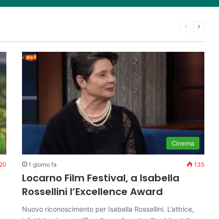
pa dei tuffi: a Parigi 5 ori per
 a Isabella Rossellini l’Excell
tira: So che è arrivato il mo
all’esodo di agosto
opher Nolan è stato quello della maga…
Precedente
Succes
Cinema
20
1 giorno fa
135
Locarno Film Festival, a Isabella
Rossellini l’Excellence Award
Nuovo riconoscimento per Isabella Rossellini. L’attrice,