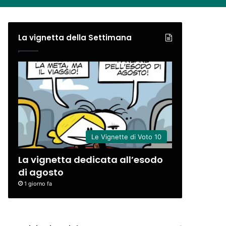
 l’azzurra
ence Award
mento giusto
Inf
Chi
Uff
Djo
Il 31 lug
Spetta
Sport
Cinema
Serie 
Sport
siva
La vignetta della Settimana
Le Vignette di Voto 10
La vignetta dedicata all’esodo
di agosto
1 giorno fa