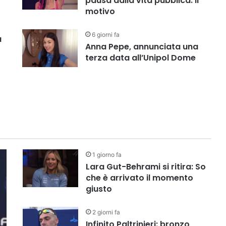
pausa dalla vita pubblica. Il
motivo
6 giorni fa
a
Anna Pepe, annunciata una
terza data all’Unipol Dome
a l’evento che detta il futur
: le uscite più attese tra apri
1 giorno fa
Lara Gut-Behrami si ritira: So
che è arrivato il momento
giusto
2 giorni fa
Infinito Paltrinieri: bronzo