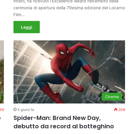
infatti, ha ricevuto l’Excellence Award nell’ambito della
cerimonia di apertura della 79esima edizione del Locarno
Film…
Leggi
Cinema
39
4 giorni fa
208
e
Spider-Man: Brand New Day,
debutto da record al botteghino