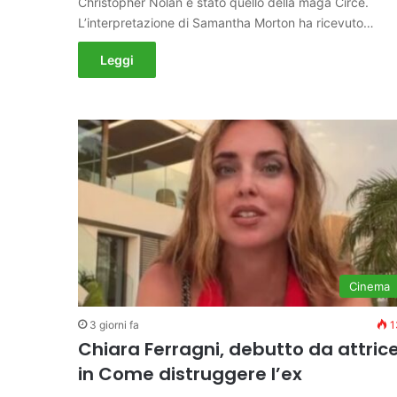
Christopher Nolan è stato quello della maga Circe.
L’interpretazione di Samantha Morton ha ricevuto…
Leggi
Cinema
3 giorni fa
1
Chiara Ferragni, debutto da attric
in Come distruggere l’ex