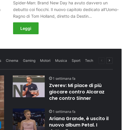
Spider-Man: Brand New Day ha avuto davvero un
a
debutto coi fiocchi. Il nuovo capitolo dedicato all’Uomo-
Ragno di Tom Holland, diretto da Destin…
Leggi
Precedente
Successiva
s
Cinema
Gaming
Motori
Musica
Sport
Tech
1 settimana fa
Zverev: Mi piace di più
giocare contro Alcaraz
che contro Sinner
1 settimana fa
Ariana Grande, è uscito il
nuovo album Petal. I