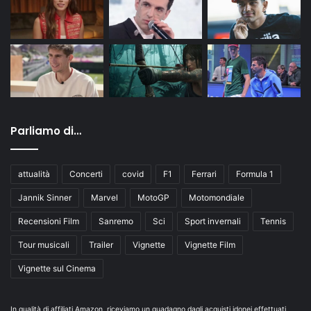
Parliamo di…
attualità
Concerti
covid
F1
Ferrari
Formula 1
Jannik Sinner
Marvel
MotoGP
Motomondiale
Recensioni Film
Sanremo
Sci
Sport invernali
Tennis
Tour musicali
Trailer
Vignette
Vignette Film
Vignette sul Cinema
In qualità di affiliati Amazon, riceviamo un guadagno dagli acquisti idonei effettuati