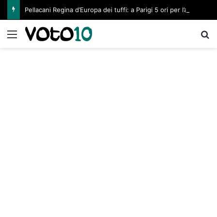
Pellacani Regina d’Europa dei tuffi: a Parigi 5 ori per l’azzurra
Menu
C