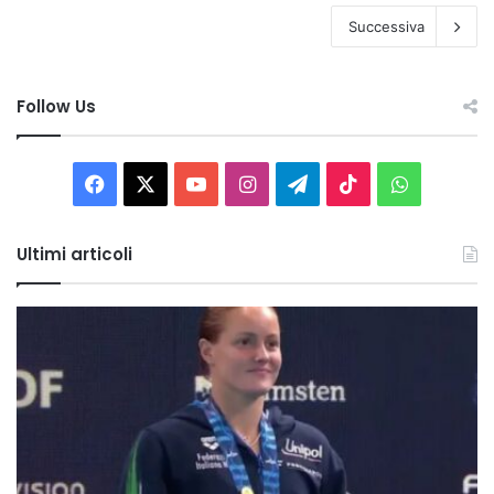
Successiva
Follow Us
Facebook
X
You
Instagram
Telegram
TikTok
WhatsAp
Tube
Ultimi articoli