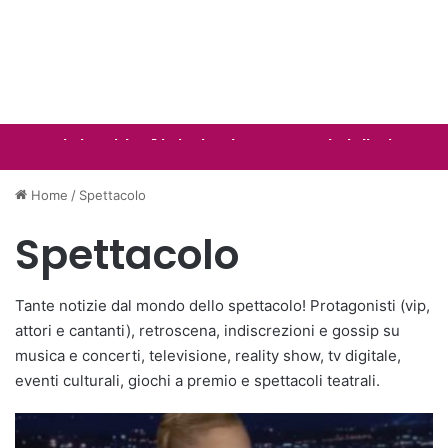
Patti Smith e l’incontro con Papa Leone: Mi
Ariana Grande si prende una pausa dalla
Anna Pepe, annunciata una terza data
farà sorridere sempre
vita pubblica. Il motivo
all’Unipol Dome
Spettacolo
Spettacolo
Spettacolo
Home
/
Spettacolo
Spettacolo
Tante notizie dal mondo dello spettacolo! Protagonisti (vip,
attori e cantanti), retroscena, indiscrezioni e gossip su
musica e concerti, televisione, reality show, tv digitale,
eventi culturali, giochi a premio e spettacoli teatrali.