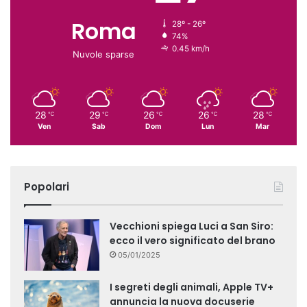
Roma
28º - 26º
74%
0.45 km/h
Nuvole sparse
28
29
26
26
28
℃
℃
℃
℃
℃
Ven
Sab
Dom
Lun
Mar
Popolari
Vecchioni spiega Luci a San Siro:
ecco il vero significato del brano
05/01/2025
I segreti degli animali, Apple TV+
annuncia la nuova docuserie