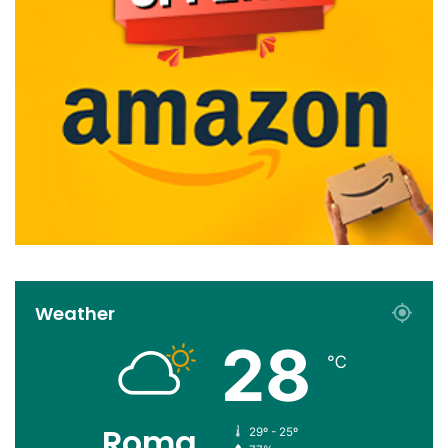
Weather
28
℃
Roma
29º - 25º