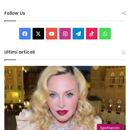
Follow Us
Facebook
X
You
Instagram
Telegram
TikTok
WhatsAp
Tube
Ultimi articoli
Spettacolo