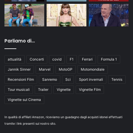
Parliamo di…
attualità
Concerti
covid
F1
Ferrari
Formula 1
Jannik Sinner
Marvel
MotoGP
Motomondiale
Recensioni Film
Sanremo
Sci
Sport invernali
Tennis
Tour musicali
Trailer
Vignette
Vignette Film
Vignette sul Cinema
In qualità di affiliati Amazon, riceviamo un guadagno dagli acquisti idonei effettuati
tramite i link presenti sul nostro sito.