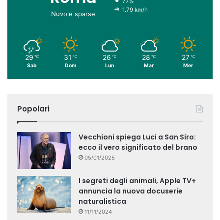
77%
1.79 km/h
Nuvole sparse
29
31
26
28
27
℃
℃
℃
℃
℃
Sab
Dom
Lun
Mar
Mer
Popolari
Vecchioni spiega Luci a San Siro:
ecco il vero significato del brano
05/01/2025
I segreti degli animali, Apple TV+
annuncia la nuova docuserie
naturalistica
11/11/2024