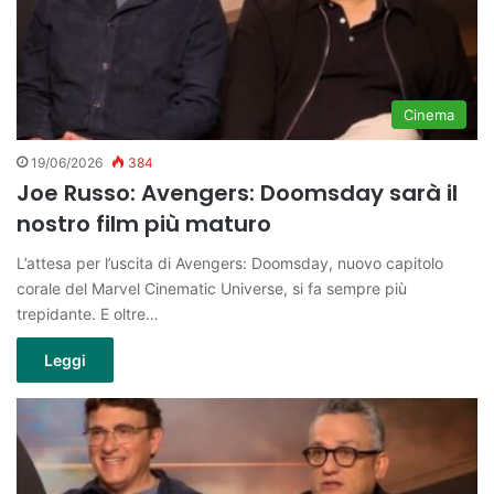
Cinema
19/06/2026
384
Joe Russo: Avengers: Doomsday sarà il
nostro film più maturo
L’attesa per l’uscita di Avengers: Doomsday, nuovo capitolo
corale del Marvel Cinematic Universe, si fa sempre più
trepidante. E oltre…
Leggi