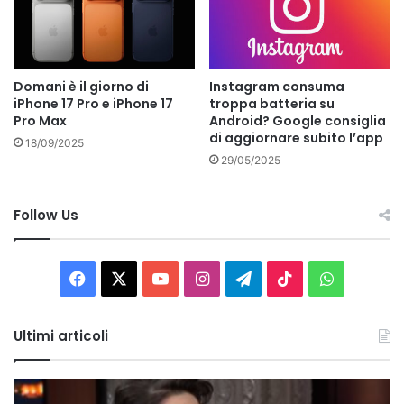
Domani è il giorno di
Instagram consuma
iPhone 17 Pro e iPhone 17
troppa batteria su
Pro Max
Android? Google consiglia
di aggiornare subito l’app
18/09/2025
29/05/2025
Follow Us
Facebook
X
You
Instagram
Telegram
TikTok
WhatsAp
Tube
Ultimi articoli