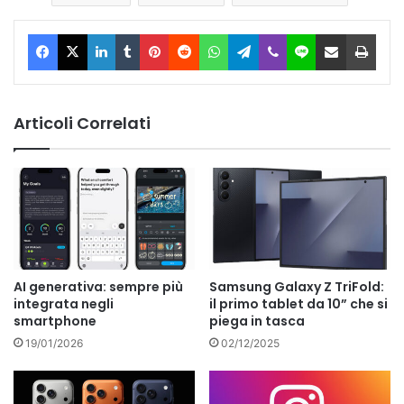
Facebook
X
LinkedIn
Tumblr
Pinterest
Reddit
WhatsApp
Telegram
Viber
Line
Condividi via Email
Stam
Articoli Correlati
AI generativa: sempre più
Samsung Galaxy Z TriFold:
integrata negli
il primo tablet da 10” che si
smartphone
piega in tasca
19/01/2026
02/12/2025