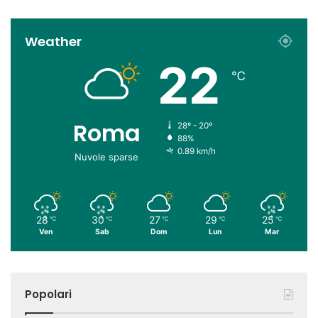
Weather
22
℃
Roma
28º - 20º
88%
0.89 km/h
Nuvole sparse
28
30
27
29
25
℃
℃
℃
℃
℃
Ven
Sab
Dom
Lun
Mar
Popolari