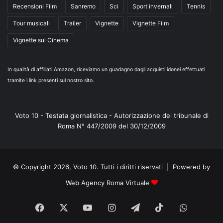
Recensioni Film
Sanremo
Sci
Sport invernali
Tennis
Tour musicali
Trailer
Vignette
Vignette Film
Vignette sul Cinema
In qualità di affiliati Amazon, riceviamo un guadagno dagli acquisti idonei effettuati
tramite i link presenti sul nostro sito.
Voto 10 - Testata giornalistica - Autorizzazione del tribunale di
Roma N° 447/2009 del 30/12/2009
© Copyright 2026, Voto 10. Tutti i diritti riservati | Powered by
Web Agency Roma Virtuale
Facebook
X
You
Instagram
Telegram
TikTok
WhatsA