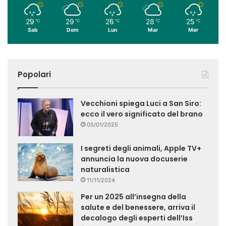
29
29
26
28
25
℃
℃
℃
℃
℃
Sab
Dom
Lun
Mar
Mer
Popolari
Vecchioni spiega Luci a San Siro:
ecco il vero significato del brano
05/01/2025
I segreti degli animali, Apple TV+
annuncia la nuova docuserie
naturalistica
11/11/2024
Per un 2025 all’insegna della
salute e del benessere, arriva il
decalogo degli esperti dell’Iss