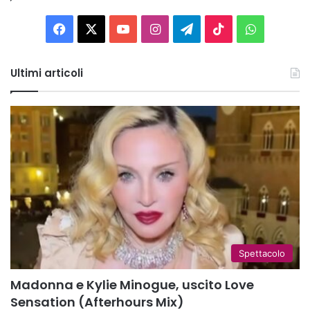
Facebook
X
You
Instagram
Telegram
TikTok
WhatsAp
Tube
Ultimi articoli
Spettacolo
Madonna e Kylie Minogue, uscito Love
Sensation (Afterhours Mix)