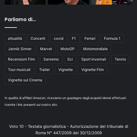
Parliamo di…
attualità
Concerti
covid
F1
Ferrari
Formula 1
Jannik Sinner
Marvel
MotoGP
Motomondiale
Recensioni Film
Sanremo
Sci
Sport invernali
Tennis
Tour musicali
Trailer
Vignette
Vignette Film
Vignette sul Cinema
In qualità di affiliati Amazon, riceviamo un guadagno dagli acquisti idonei effettuati
tramite i link presenti sul nostro sito.
Voto 10 - Testata giornalistica - Autorizzazione del tribunale di
Roma N° 447/2009 del 30/12/2009