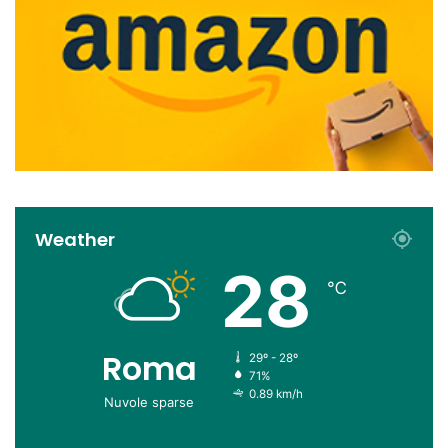
Weather
28
℃
Roma
29º - 28º
71%
0.89 km/h
Nuvole sparse