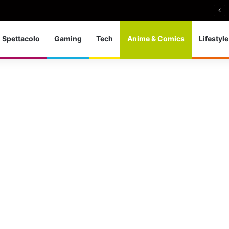
nieri: bronzo europeo nella 5 km in acque libere
Spettacolo
Gaming
Tech
Anime & Comics
Lifestyle