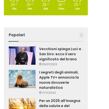
30
29
28
26
25
℃
℃
℃
℃
℃
Gio
Ven
Sab
Dom
Lun
Popolari
Vecchioni spiega Luci a
San Siro: ecco il vero
significato del brano
05/01/2025
I segreti degli animali,
Apple TV+ annuncia la
nuova docuserie
naturalistica
11/11/2024
Per un 2025 all’insegna
della salute e del