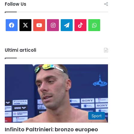
Follow Us
Facebook
X
You
Instagram
Telegram
TikTok
WhatsApp
Tube
Ultimi articoli
Sport
Infinito Paltrinieri: bronzo europeo