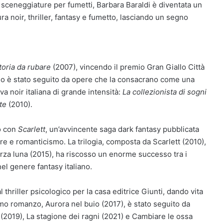
 sceneggiature per fumetti, Barbara Baraldi è diventata un
ura noir, thriller, fantasy e fumetto, lasciando un segno
toria da rubare
(2007), vincendo il premio Gran Giallo Città
so è stato seguito da opere che la consacrano come una
va noir italiana di grande intensità:
La collezionista di sogni
te
(2010).
co con
Scarlett
, un’avvincente saga dark fantasy pubblicata
 e romanticismo. La trilogia, composta da Scarlett (2010),
terza luna (2015), ha riscosso un enorme successo tra i
nel genere fantasy italiano.
thriller psicologico per la casa editrice Giunti, dando vita
rimo romanzo, Aurora nel buio (2017), è stato seguito da
 (2019), La stagione dei ragni (2021) e Cambiare le ossa