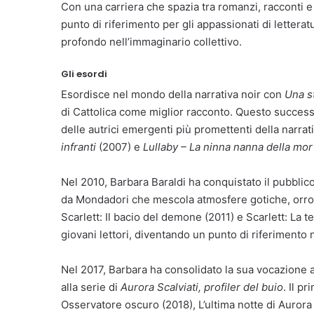
Con una carriera che spazia tra romanzi, racconti e
punto di riferimento per gli appassionati di letterat
profondo nell’immaginario collettivo.
Gli esordi
Esordisce nel mondo della narrativa noir con
Una s
di Cattolica come miglior racconto. Questo succes
delle autrici emergenti più promettenti della narrati
infranti
(2007) e
Lullaby – La ninna nanna della mor
Nel 2010, Barbara Baraldi ha conquistato il pubbli
da Mondadori che mescola atmosfere gotiche, orrore
Scarlett: Il bacio del demone (2011) e Scarlett: La 
giovani lettori, diventando un punto di riferimento 
Nel 2017, Barbara ha consolidato la sua vocazione al 
alla serie di
Aurora Scalviati, profiler del buio
. Il p
Osservatore oscuro (2018), L’ultima notte di Aurora