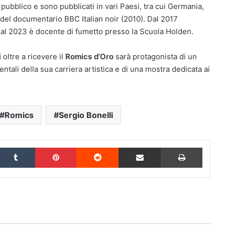
al pubblico e sono pubblicati in vari Paesi, tra cui Germania,
ti del documentario BBC Italian noir (2010). Dal 2017
 Dal 2023 è docente di fumetto presso la Scuola Holden.
i
oltre a ricevere il
Romics d’Oro
sarà protagonista di un
tali della sua carriera artistica e di una mostra dedicata ai
Romics
Sergio Bonelli
inkedIn
Tumblr
Pinterest
Reddit
Condividi via Email
Stampa