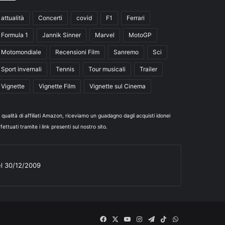
attualità
Concerti
covid
F1
Ferrari
Formula 1
Jannik Sinner
Marvel
MotoGP
Motomondiale
Recensioni Film
Sanremo
Sci
Sport invernali
Tennis
Tour musicali
Trailer
Vignette
Vignette Film
Vignette sul Cinema
n qualità di affiliati Amazon, riceviamo un guadagno dagli acquisti idonei
fettuati tramite i link presenti sul nostro sito.
el 30/12/2009
Facebook
X
You
Instagram
Telegram
TikTok
WhatsApp