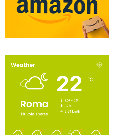
Weather
22
℃
Roma
30º - 21º
87%
2.61 km/h
Nuvole sparse