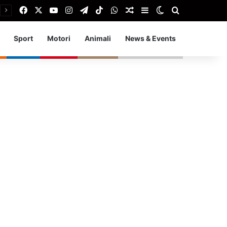
Facebook
X
You Tube
Instagram
Telegram
TikTok
WhatsApp
Articolo Random
Barra laterale
Cambia aspetto
Cerca
Sport
Motori
Animali
News & Events