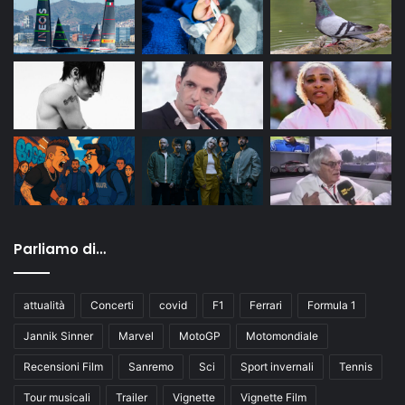
Parliamo di…
attualità
Concerti
covid
F1
Ferrari
Formula 1
Jannik Sinner
Marvel
MotoGP
Motomondiale
Recensioni Film
Sanremo
Sci
Sport invernali
Tennis
Tour musicali
Trailer
Vignette
Vignette Film