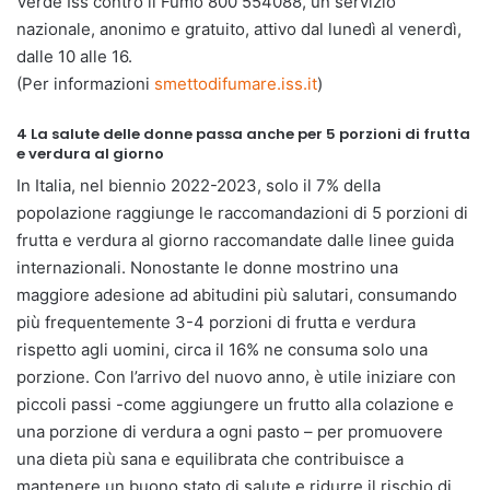
Verde Iss contro il Fumo 800 554088, un servizio
nazionale, anonimo e gratuito, attivo dal lunedì al venerdì,
dalle 10 alle 16.
(Per informazioni
smettodifumare.iss.it
)
4 La salute delle donne passa anche per 5 porzioni di frutta
e verdura al giorno
In Italia, nel biennio 2022-2023, solo il 7% della
popolazione raggiunge le raccomandazioni di 5 porzioni di
frutta e verdura al giorno raccomandate dalle linee guida
internazionali. Nonostante le donne mostrino una
maggiore adesione ad abitudini più salutari, consumando
più frequentemente 3-4 porzioni di frutta e verdura
rispetto agli uomini, circa il 16% ne consuma solo una
porzione. Con l’arrivo del nuovo anno, è utile iniziare con
piccoli passi -come aggiungere un frutto alla colazione e
una porzione di verdura a ogni pasto – per promuovere
una dieta più sana e equilibrata che contribuisce a
mantenere un buono stato di salute e ridurre il rischio di