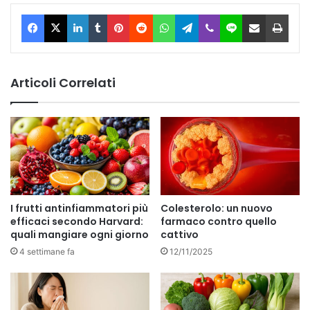
Facebook
X
LinkedIn
Tumblr
Pinterest
Reddit
WhatsApp
Telegram
Viber
Line
Condividi via Email
Stam
Articoli Correlati
I frutti antinfiammatori più
Colesterolo: un nuovo
efficaci secondo Harvard:
farmaco contro quello
quali mangiare ogni giorno
cattivo
4 settimane fa
12/11/2025