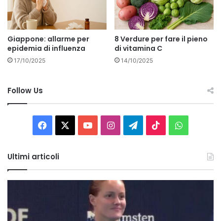
Giappone: allarme per
8 Verdure per fare il pieno
epidemia di influenza
di vitamina C
17/10/2025
14/10/2025
Follow Us
Facebook
X
You
Instagram
Telegram
TikTok
WhatsAp
Tube
Ultimi articoli