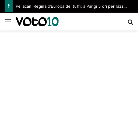
Pellacani Regina d’Europa dei tuffi: a Parigi 5 ori per l’azzurra
Menu
C