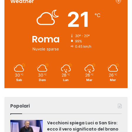
Weather
21
℃
Roma
30º - 20º
99%
0.45 km/h
Nuvole sparse
30
30
28
26
26
℃
℃
℃
℃
℃
Sab
Dom
Lun
Mar
Mer
Popolari
Vecchioni spiega Luci a San Siro:
ecco il vero significato del brano