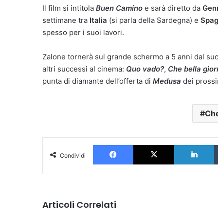
Il film si intitola
Buen Camino
e sarà diretto da
Gen
settimane tra
Italia
(si parla della Sardegna) e
Spa
spesso per i suoi lavori.
Zalone tornerà sul grande schermo a 5 anni dal suo 
altri successi al cinema:
Quo vado?
,
Che bella gio
punta di diamante dell’offerta di
Medusa
dei prossi
Che
Facebook
X
L
Condividi
Articoli Correlati