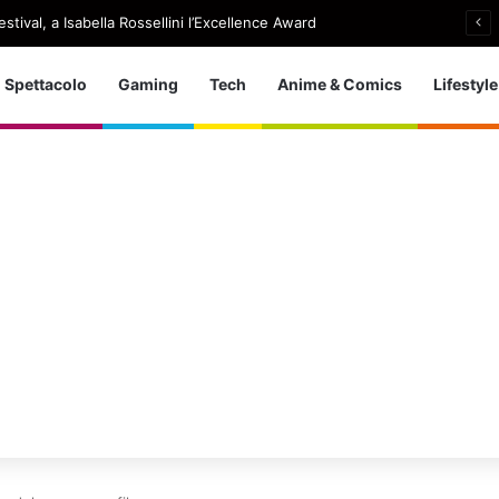
stival, a Isabella Rossellini l’Excellence Award
Spettacolo
Gaming
Tech
Anime & Comics
Lifestyle