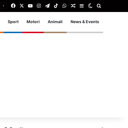
Facebook
X
You Tube
Instagram
Telegram
TikTok
WhatsApp
Articolo Random
Barra laterale
Cambia aspetto
Cerca
Sport
Motori
Animali
News & Events