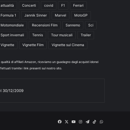
attualità
Concerti
covid
F1
Ferrari
Formula 1
Jannik Sinner
Marvel
MotoGP
Motomondiale
Recensioni Film
Sanremo
Sci
Sport invernali
Tennis
Tour musicali
Trailer
Vignette
Vignette Film
Vignette sul Cinema
n qualità di affiliati Amazon, riceviamo un guadagno dagli acquisti idonei
fettuati tramite i link presenti sul nostro sito.
el 30/12/2009
Facebook
X
You
Instagram
Telegram
TikTok
WhatsApp
Tube