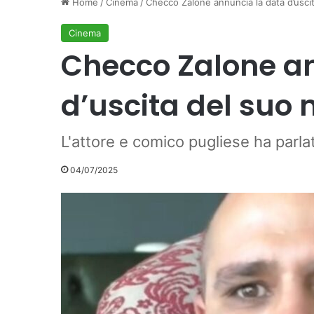
Home
/
Cinema
/
Checco Zalone annuncia la data d’usci
Cinema
Checco Zalone a
d’uscita del suo 
L'attore e comico pugliese ha parl
04/07/2025