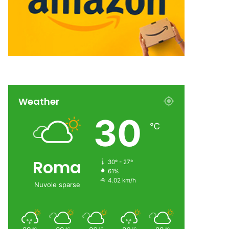
Weather
30
℃
Roma
30º - 27º
61%
4.02 km/h
Nuvole sparse
℃
℃
℃
℃
℃