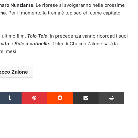
naro Nunziante
. Le riprese si svolgeranno nelle prossime
gna
. Per il momento la trama è top secret, come capitato
ultimo film,
Tolo Tolo
. In precedenza vanno ricordati i suoi
rnata
e
Sole a catinelle.
Il film di Checco Zalone sarà la
mi mesi.
cco Zalone
inkedIn
Tumblr
Pinterest
Reddit
Condividi via Email
Stampa