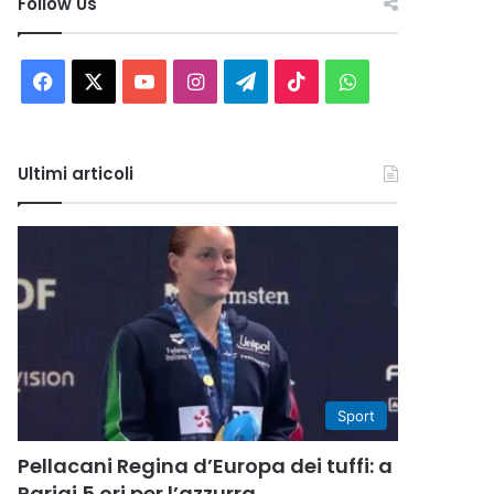
Follow Us
Facebook
X
You
Instagram
Telegram
TikTok
WhatsApp
Tube
Ultimi articoli
Sport
Pellacani Regina d’Europa dei tuffi: a
Parigi 5 ori per l’azzurra