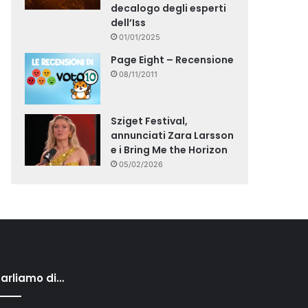
decalogo degli esperti
dell’Iss
01/01/2025
Page Eight – Recensione
08/11/2011
Sziget Festival,
annunciati Zara Larsson
e i Bring Me the Horizon
05/02/2026
arliamo di…