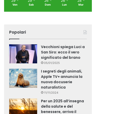
29
29
26
26
28
Ven
Sab
Dom
Lun
Mar
Popolari
Vecchioni spiega Luci a
San Siro: ecco il vero
significato del brano
05/01/2025
I segreti degli animali,
Apple TV+ annuncia la
nuova docuserie
naturalistica
11/11/2024
Per un 2025 all’insegna
della salute e del
benessere, arriva il