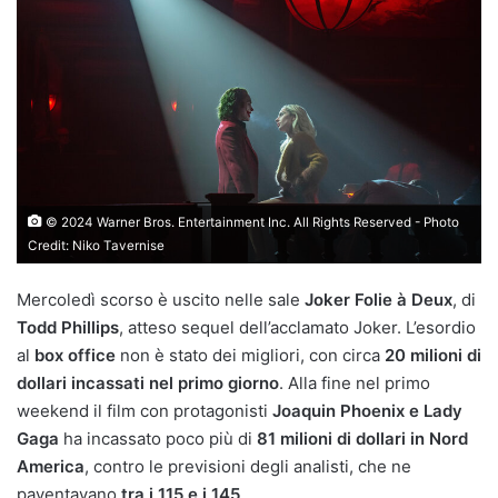
© 2024 Warner Bros. Entertainment Inc. All Rights Reserved - Photo
Credit: Niko Tavernise
Mercoledì scorso è uscito nelle sale
Joker Folie à Deux
, di
Todd Phillips
, atteso sequel dell’acclamato Joker. L’esordio
al
box office
non è stato dei migliori, con circa
20 milioni di
dollari incassati nel primo giorno
. Alla fine nel primo
weekend il film con protagonisti
Joaquin Phoenix e Lady
Gaga
ha incassato poco più di
81 milioni di dollari in Nord
America
, contro le previsioni degli analisti, che ne
paventavano
tra i 115 e i 145
.