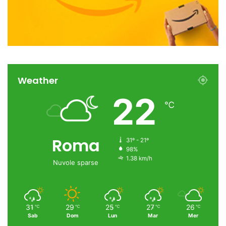
Weather
22
℃
Roma
31º - 21º
98%
1.38 km/h
Nuvole sparse
31
29
25
27
26
℃
℃
℃
℃
℃
Sab
Dom
Lun
Mar
Mer