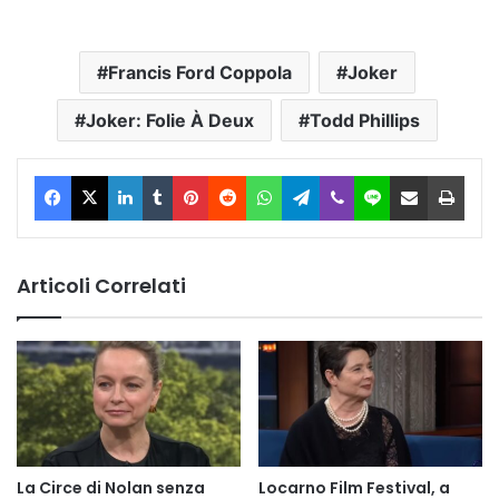
Francis Ford Coppola
Joker
Joker: Folie À Deux
Todd Phillips
Facebook
X
LinkedIn
Tumblr
Pinterest
Reddit
WhatsApp
Telegram
Viber
Line
Condividi via Email
Stam
Articoli Correlati
La Circe di Nolan senza
Locarno Film Festival, a