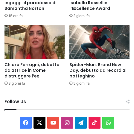
ingaggi: il paradosso di
Isabella Rossellini
Samantha Norton
l’Excellence Award
15 ore fa
2 giorni fa
Chiara Ferragni, debutto
Spider-Man: Brand New
da attrice in Come
Day, debutto da record al
distruggere l’ex
botteghino
3 giorni fa
5 giorni fa
Follow Us
Facebook
X
You
Instagram
Telegram
TikTok
WhatsAp