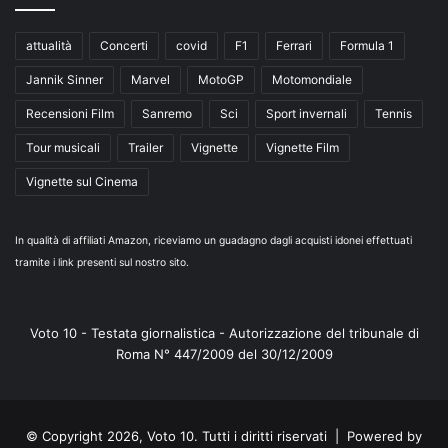
attualità
Concerti
covid
F1
Ferrari
Formula 1
Jannik Sinner
Marvel
MotoGP
Motomondiale
Recensioni Film
Sanremo
Sci
Sport invernali
Tennis
Tour musicali
Trailer
Vignette
Vignette Film
Vignette sul Cinema
In qualità di affiliati Amazon, riceviamo un guadagno dagli acquisti idonei effettuati
tramite i link presenti sul nostro sito.
Voto 10 - Testata giornalistica - Autorizzazione del tribunale di
Roma N° 447/2009 del 30/12/2009
© Copyright 2026, Voto 10. Tutti i diritti riservati | Powered by