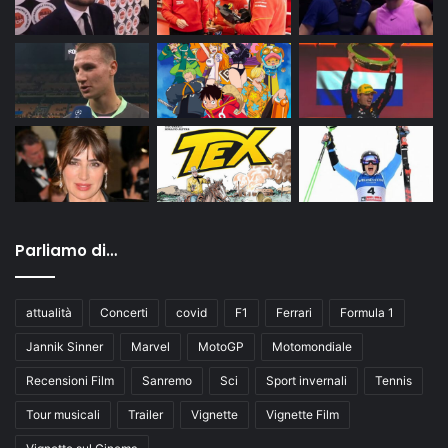
Parliamo di…
attualità
Concerti
covid
F1
Ferrari
Formula 1
Jannik Sinner
Marvel
MotoGP
Motomondiale
Recensioni Film
Sanremo
Sci
Sport invernali
Tennis
Tour musicali
Trailer
Vignette
Vignette Film