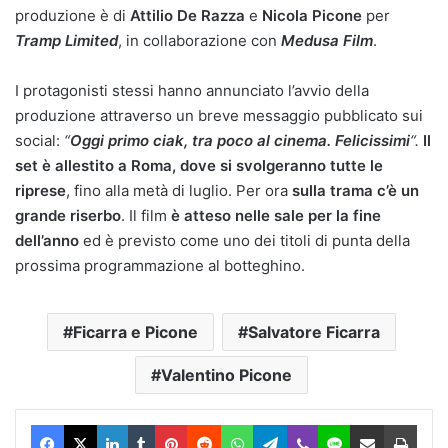
produzione è di
Attilio De Razza
e
Nicola Picone
per
Tramp Limited
, in collaborazione con
Medusa Film
.
I protagonisti stessi hanno annunciato l’avvio della
produzione attraverso un breve messaggio pubblicato sui
social:
“
Oggi primo ciak, tra poco al cinema. Felicissimi
“.
Il
set è allestito a Roma, dove si svolgeranno tutte le
riprese
, fino alla metà di luglio. Per ora
sulla trama c’è un
grande riserbo
. Il film
è atteso nelle sale per la fine
dell’anno
ed è previsto come uno dei titoli di punta della
prossima programmazione al botteghino.
Ficarra e Picone
Salvatore Ficarra
Valentino Picone
Facebook
X
LinkedIn
Tumblr
Pinterest
Reddit
WhatsApp
Telegram
Viber
Line
Condividi via Email
Stam