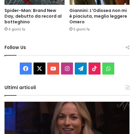
Spider-Man: Brand New
Giannini: L’Odissea non mi
Day, debutto da record al
è piaciuta, meglio leggere
botteghino
Omero
4 giorni fa
5 giorni fa
Follow Us
Facebook
X
You
Instagram
Telegram
TikTok
WhatsAp
Tube
Ultimi articoli