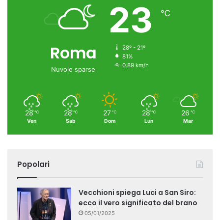
23
℃
Roma
28º - 21º
81%
0.89 km/h
Nuvole sparse
28
28
27
28
26
℃
℃
℃
℃
℃
Ven
Sab
Dom
Lun
Mar
Popolari
Vecchioni spiega Luci a San Siro:
ecco il vero significato del brano
05/01/2025