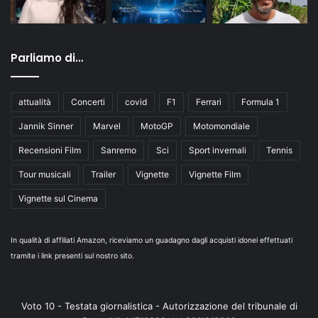
Parliamo di…
attualità
Concerti
covid
F1
Ferrari
Formula 1
Jannik Sinner
Marvel
MotoGP
Motomondiale
Recensioni Film
Sanremo
Sci
Sport invernali
Tennis
Tour musicali
Trailer
Vignette
Vignette Film
Vignette sul Cinema
In qualità di affiliati Amazon, riceviamo un guadagno dagli acquisti idonei effettuati
tramite i link presenti sul nostro sito.
Voto 10 - Testata giornalistica - Autorizzazione del tribunale di