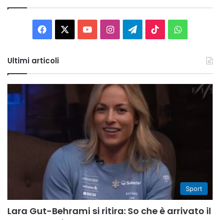
Facebook
X
You
Instagram
Telegram
TikTok
WhatsAp
Tube
Ultimi articoli
Sport
Lara Gut-Behrami si ritira: So che è arrivato il