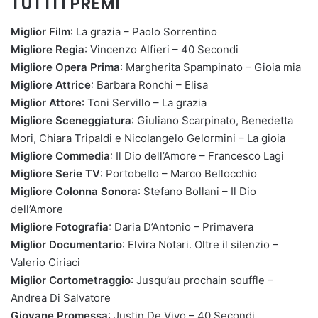
TUTTI I PREMI
Miglior Film
: La grazia – Paolo Sorrentino
Migliore Regia
: Vincenzo Alfieri – 40 Secondi
Migliore Opera Prima
: Margherita Spampinato – Gioia mia
Migliore Attrice
: Barbara Ronchi – Elisa
Miglior Attore
: Toni Servillo – La grazia
Migliore Sceneggiatura
: Giuliano Scarpinato, Benedetta
Mori, Chiara Tripaldi e Nicolangelo Gelormini – La gioia
Migliore Commedia
: Il Dio dell’Amore – Francesco Lagi
Migliore Serie TV
: Portobello – Marco Bellocchio
Migliore Colonna Sonora
: Stefano Bollani – Il Dio
dell’Amore
Migliore Fotografia
: Daria D’Antonio – Primavera
Miglior Documentario
: Elvira Notari. Oltre il silenzio –
Valerio Ciriaci
Miglior Cortometraggio
: Jusqu’au prochain souffle –
Andrea Di Salvatore
Giovane Promessa
: Justin De Vivo – 40 Secondi