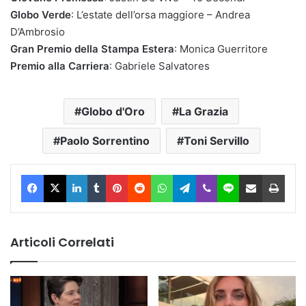
Globo Verde
: L’estate dell’orsa maggiore – Andrea
D’Ambrosio
Gran Premio della Stampa Estera
: Monica Guerritore
Premio alla Carriera
: Gabriele Salvatores
Globo d'Oro
La Grazia
Paolo Sorrentino
Toni Servillo
Facebook
X
LinkedIn
Tumblr
Pinterest
Reddit
WhatsApp
Telegram
Viber
Line
Condividi via Email
Stam
Articoli Correlati