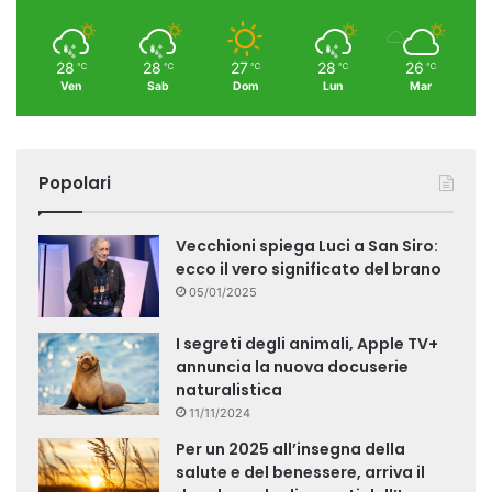
28
28
27
28
26
℃
℃
℃
℃
℃
Ven
Sab
Dom
Lun
Mar
Popolari
Vecchioni spiega Luci a San Siro:
ecco il vero significato del brano
05/01/2025
I segreti degli animali, Apple TV+
annuncia la nuova docuserie
naturalistica
11/11/2024
Per un 2025 all’insegna della
salute e del benessere, arriva il