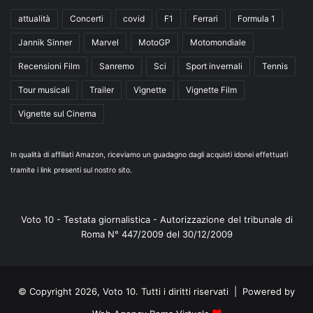
attualità
Concerti
covid
F1
Ferrari
Formula 1
Jannik Sinner
Marvel
MotoGP
Motomondiale
Recensioni Film
Sanremo
Sci
Sport invernali
Tennis
Tour musicali
Trailer
Vignette
Vignette Film
Vignette sul Cinema
In qualità di affiliati Amazon, riceviamo un guadagno dagli acquisti idonei effettuati
tramite i link presenti sul nostro sito.
Voto 10 - Testata giornalistica - Autorizzazione del tribunale di
Roma N° 447/2009 del 30/12/2009
© Copyright 2026, Voto 10. Tutti i diritti riservati | Powered by