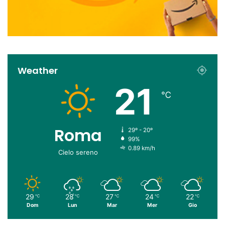
Weather
21
℃
Roma
29º - 20º
99%
0.89 km/h
Cielo sereno
29
28
27
24
22
℃
℃
℃
℃
℃
Dom
Lun
Mar
Mer
Gio