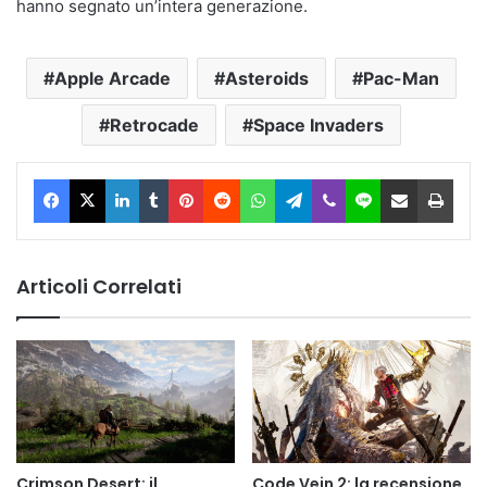
hanno segnato un’intera generazione.
Apple Arcade
Asteroids
Pac-Man
Retrocade
Space Invaders
Facebook
X
LinkedIn
Tumblr
Pinterest
Reddit
WhatsApp
Telegram
Viber
Line
Condividi via Email
Stam
Articoli Correlati
Crimson Desert: il
Code Vein 2: la recensione