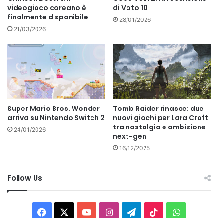
videogioco coreano è
di Voto 10
finalmente disponibile
28/01/2026
21/03/2026
Super Mario Bros. Wonder
Tomb Raider rinasce: due
arriva su Nintendo Switch 2
nuovi giochi per Lara Croft
tra nostalgia e ambizione
24/01/2026
next-gen
16/12/2025
Follow Us
Facebook
X
You
Instagram
Telegram
TikTok
WhatsAp