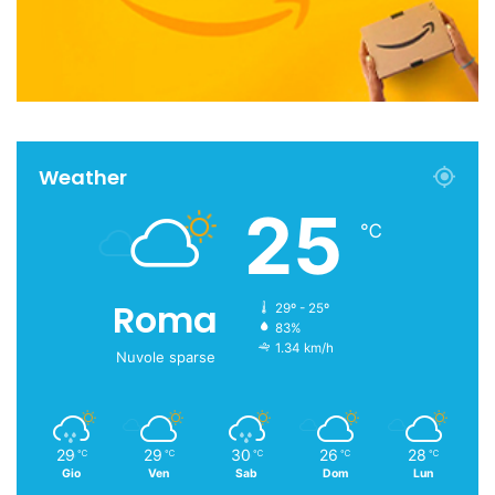
Weather
25
℃
Roma
29º - 25º
83%
1.34 km/h
Nuvole sparse
29
29
30
26
28
℃
℃
℃
℃
℃
Gio
Ven
Sab
Dom
Lun