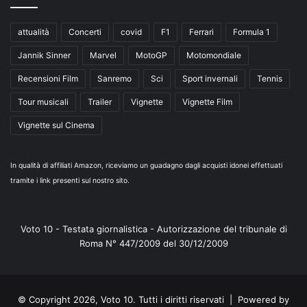
attualità
Concerti
covid
F1
Ferrari
Formula 1
Jannik Sinner
Marvel
MotoGP
Motomondiale
Recensioni Film
Sanremo
Sci
Sport invernali
Tennis
Tour musicali
Trailer
Vignette
Vignette Film
Vignette sul Cinema
In qualità di affiliati Amazon, riceviamo un guadagno dagli acquisti idonei effettuati
tramite i link presenti sul nostro sito.
Voto 10 - Testata giornalistica - Autorizzazione del tribunale di
Roma N° 447/2009 del 30/12/2009
© Copyright 2026, Voto 10. Tutti i diritti riservati | Powered by