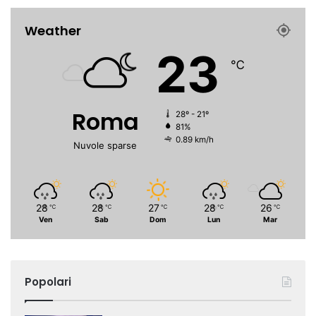
Weather
23
℃
Roma
28º - 21º
81%
0.89 km/h
Nuvole sparse
28
28
27
28
26
℃
℃
℃
℃
℃
Ven
Sab
Dom
Lun
Mar
Popolari