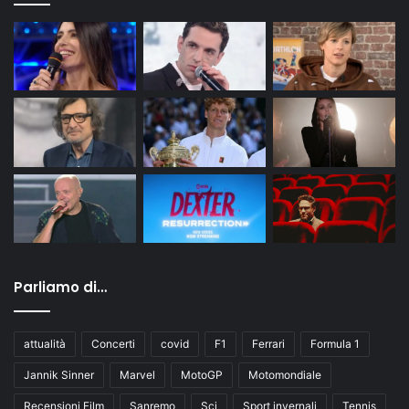
Parliamo di…
attualità
Concerti
covid
F1
Ferrari
Formula 1
Jannik Sinner
Marvel
MotoGP
Motomondiale
Recensioni Film
Sanremo
Sci
Sport invernali
Tennis