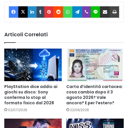
Facebook
X
LinkedIn
Tumblr
Pinterest
Reddit
WhatsApp
Telegram
Viber
Line
Condividi via Email
Stam
Articoli Correlati
PlayStation dice addio ai
Carta d’identità cartacea:
giochi su disco: Sony
cosa cambia dopo il 3
conferma lo stop al
agosto 2026? Vale
formato fisico dal 2028
ancora? E per l’estero?
02/07/2026
22/06/2026