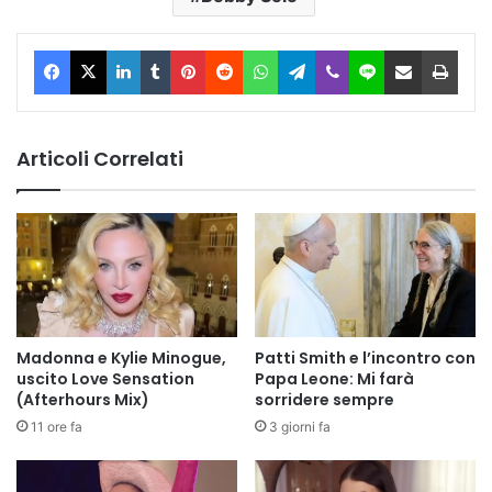
Facebook
X
LinkedIn
Tumblr
Pinterest
Reddit
WhatsApp
Telegram
Viber
Line
Condividi via Email
Stam
Articoli Correlati
Madonna e Kylie Minogue,
Patti Smith e l’incontro con
uscito Love Sensation
Papa Leone: Mi farà
(Afterhours Mix)
sorridere sempre
11 ore fa
3 giorni fa