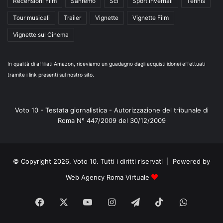
Recensioni Film
Sanremo
Sci
Sport invernali
Tennis
Tour musicali
Trailer
Vignette
Vignette Film
Vignette sul Cinema
In qualità di affiliati Amazon, riceviamo un guadagno dagli acquisti idonei effettuati
tramite i link presenti sul nostro sito.
Voto 10 - Testata giornalistica - Autorizzazione del tribunale di
Roma N° 447/2009 del 30/12/2009
© Copyright 2026, Voto 10. Tutti i diritti riservati | Powered by
Web Agency Roma Virtuale
Facebook
X
You
Instagram
Telegram
TikTok
WhatsA