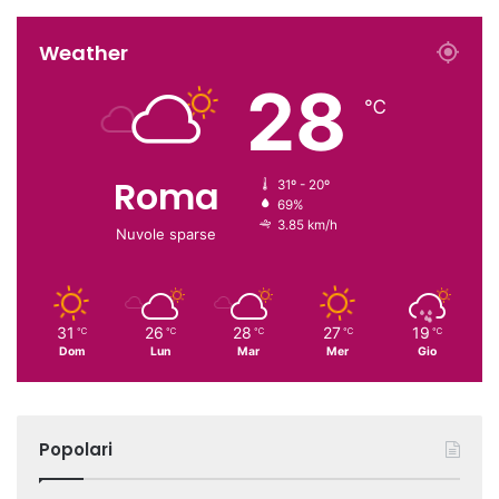
Weather
28
℃
Roma
31º - 20º
69%
3.85 km/h
Nuvole sparse
31
26
28
27
19
℃
℃
℃
℃
℃
Dom
Lun
Mar
Mer
Gio
Popolari