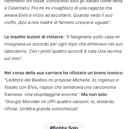
nemmeno chi fosse, conoscevo solo gli italiani come Mina
e Celentano. Poi mi mi invaghisco di una ragazza che
amava Elvis e inizio ad ascoltarlo. Quando vedo il suo
ciuffo, dico a mia madre di farmelo crescere uguale”
.
Le insolite lezioni di chitarra
:
“Il falegname sotto casa mi
insegnava un accordo per ogni topo che eliminavo nel suo
laboratorio. Con i primi quattro accordi è nata Una lacrima
sul viso”.
Nel corso della sua carriera ha rifiutato un brano iconico
:
“L’editore dei Beatles mi propose Michelle. Io, ingenuo e
fissato con Elvis, risposi che sembrava una canzoncina
francese. Una stupidaggine enorme”
.
Ma non solo
:
“Giorgio Moroder mi offrì quattro canzoni. Io, testardo,
rifiutai. Un’altra grande sciocchezza”.
Bobby Solo