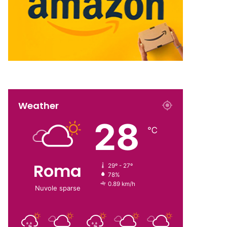
Weather
28
℃
Roma
29º - 27º
78%
0.89 km/h
Nuvole sparse