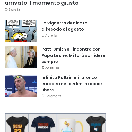
arrivato il momento giusto
5 ore fa
La vignetta dedicata
all’esodo di agosto
7 ore fa
Patti Smith e l’incontro con
Papa Leone: Mi farà sorridere
sempre
23 ore fa
Infinito Paltrinieri: bronzo
europeo nella 5 km in acque
libere
1 giorno fa