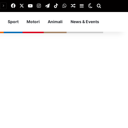
Facebook
X
You Tube
Instagram
Telegram
TikTok
WhatsApp
Articolo Random
Barra laterale
Cambia aspetto
Cerca
Sport
Motori
Animali
News & Events