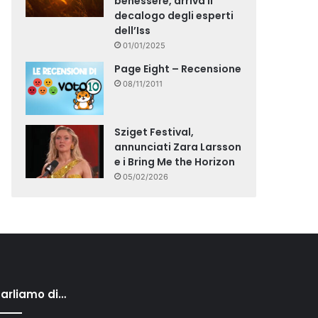
benessere, arriva il
decalogo degli esperti
dell’Iss
01/01/2025
Page Eight – Recensione
08/11/2011
Sziget Festival,
annunciati Zara Larsson
e i Bring Me the Horizon
05/02/2026
arliamo di…