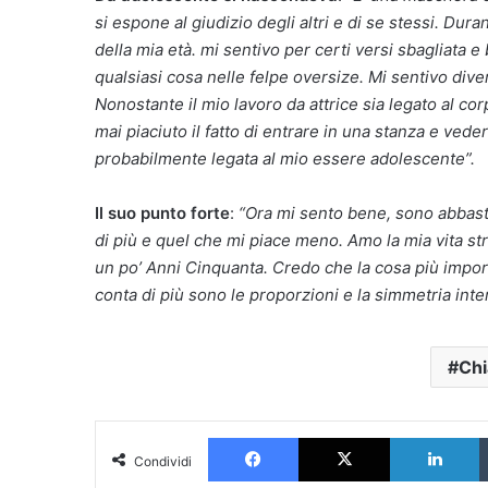
si espone al giudizio degli altri e di se stessi. D
della mia età. mi sentivo per certi versi sbagliata
qualsiasi cosa nelle felpe oversize. Mi sentivo diver
Nonostante il mio lavoro da attrice sia legato al co
mai piaciuto il fatto di entrare in una stanza e ved
probabilmente legata al mio essere adolescente”.
Il suo punto forte
:
“Ora mi sento bene, sono abbasta
di più e quel che mi piace meno. Amo la mia vita st
un po’ Anni Cinquanta. Credo che la cosa più impor
conta di più sono le proporzioni e la simmetria inter
Chi
Facebook
X
L
Condividi