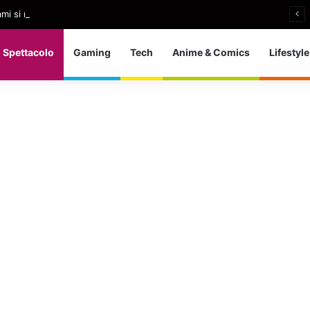
i si ritira: So che è arrivato il momento giusto
Spettacolo
Gaming
Tech
Anime & Comics
Lifestyle