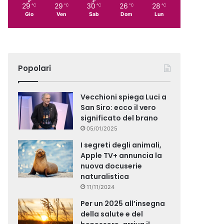
29
29
30
26
28
℃
℃
℃
℃
℃
Gio
Ven
Sab
Dom
Lun
Popolari
Vecchioni spiega Luci a
San Siro: ecco il vero
significato del brano
05/01/2025
I segreti degli animali,
Apple TV+ annuncia la
nuova docuserie
naturalistica
11/11/2024
Per un 2025 all’insegna
della salute e del