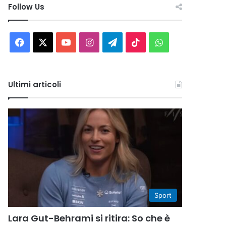
Follow Us
Facebook
X
You
Instagram
Telegram
TikTok
WhatsApp
Tube
Ultimi articoli
Sport
Lara Gut-Behrami si ritira: So che è