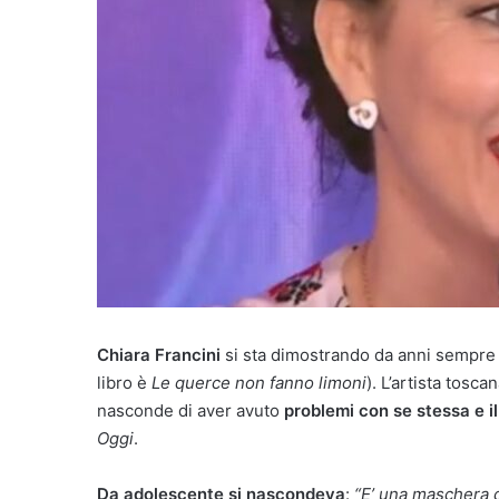
Chiara Francini
si sta dimostrando da anni sempre più
libro è
Le querce non fanno limoni
). L’artista toscan
nasconde di aver avuto
problemi con se stessa e i
Oggi
.
Da adolescente si nascondeva
:
“E’ una maschera c