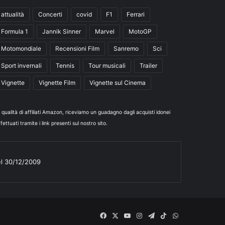
attualità
Concerti
covid
F1
Ferrari
Formula 1
Jannik Sinner
Marvel
MotoGP
Motomondiale
Recensioni Film
Sanremo
Sci
Sport invernali
Tennis
Tour musicali
Trailer
Vignette
Vignette Film
Vignette sul Cinema
n qualità di affiliati Amazon, riceviamo un guadagno dagli acquisti idonei
fettuati tramite i link presenti sul nostro sito.
el 30/12/2009
Facebook
X
You
Instagram
Telegram
TikTok
WhatsApp