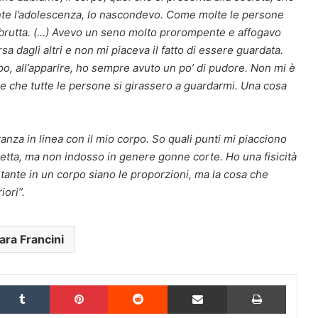
urante l’adolescenza, lo nascondevo. Come molte le persone
 e brutta. (…) Avevo un seno molto prorompente e affogavo
sa dagli altri e non mi piaceva il fatto di essere guardata.
rpo, all’apparire, ho sempre avuto un po’ di pudore. Non mi è
ere che tutte le persone si girassero a guardarmi. Una cosa
nza in linea con il mio corpo. So quali punti mi piacciono
retta, ma non indosso in genere gonne corte. Ho una fisicità
tante in un corpo siano le proporzioni, ma la cosa che
iori”.
ara Francini
inkedIn
Tumblr
Pinterest
Reddit
Condividi via Email
Stampa