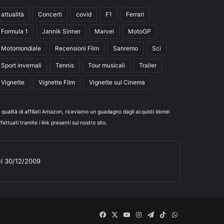
attualità
Concerti
covid
F1
Ferrari
Formula 1
Jannik Sinner
Marvel
MotoGP
Motomondiale
Recensioni Film
Sanremo
Sci
Sport invernali
Tennis
Tour musicali
Trailer
Vignette
Vignette Film
Vignette sul Cinema
n qualità di affiliati Amazon, riceviamo un guadagno dagli acquisti idonei
fettuati tramite i link presenti sul nostro sito.
el 30/12/2009
Facebook
X
You
Instagram
Telegram
TikTok
WhatsApp