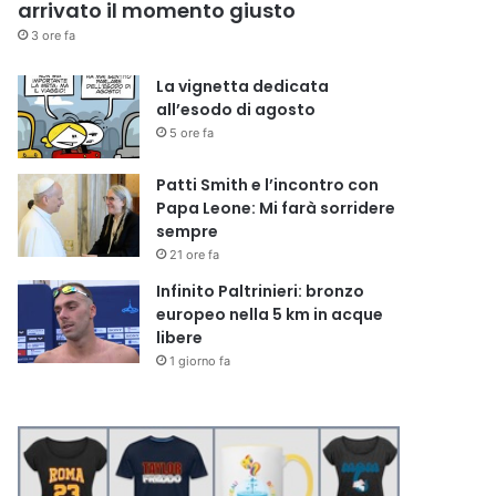
arrivato il momento giusto
3 ore fa
La vignetta dedicata
all’esodo di agosto
5 ore fa
Patti Smith e l’incontro con
Papa Leone: Mi farà sorridere
sempre
21 ore fa
Infinito Paltrinieri: bronzo
europeo nella 5 km in acque
libere
1 giorno fa