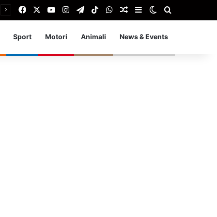
Facebook
X
You Tube
Instagram
Telegram
TikTok
WhatsApp
Articolo Random
Barra laterale
Cambia aspetto
Cerca
Sport
Motori
Animali
News & Events