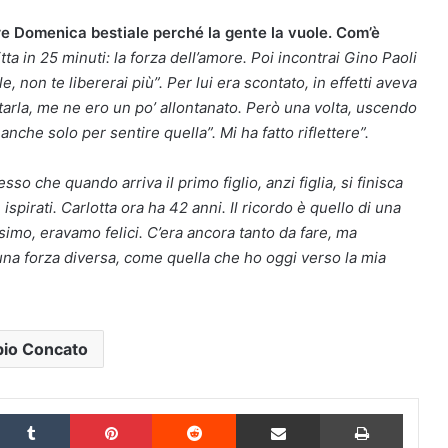
re Domenica bestiale perché la gente la vuole. Com’è
ta in 25 minuti: la forza dell’amore. Poi incontrai Gino Paoli
e, non te libererai più”. Per lui era scontato, in effetti aveva
arla, me ne ero un po’ allontanato. Però una volta, uscendo
nche solo per sentire quella”. Mi ha fatto riflettere”.
so che quando arriva il primo figlio, anzi figlia, si finisca
pirati. Carlotta ora ha 42 anni. Il ricordo è quello di una
imo, eravamo felici. C’era ancora tanto da fare, ma
una forza diversa, come quella che ho oggi verso la mia
bio Concato
inkedIn
Tumblr
Pinterest
Reddit
Condividi via Email
Stampa