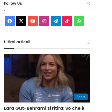
Follow Us
Facebook
X
You
Instagram
Telegram
TikTok
WhatsApp
Tube
Ultimi articoli
Sport
Lara Gut-Behrami si ritira: So che è