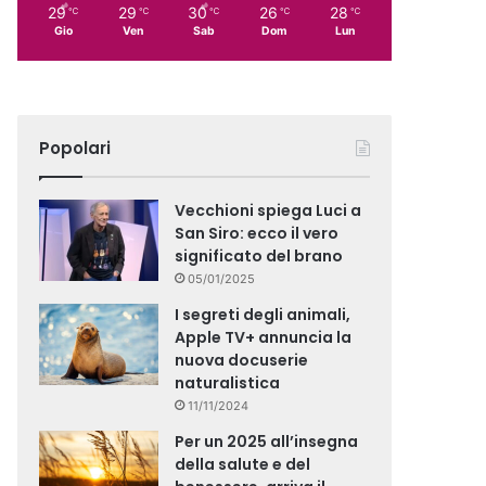
29
29
30
26
28
℃
℃
℃
℃
℃
Gio
Ven
Sab
Dom
Lun
Popolari
Vecchioni spiega Luci a
San Siro: ecco il vero
significato del brano
05/01/2025
I segreti degli animali,
Apple TV+ annuncia la
nuova docuserie
naturalistica
11/11/2024
Per un 2025 all’insegna
della salute e del