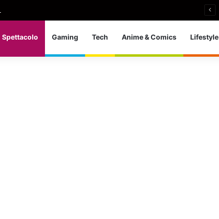
i si ritira: So che è arrivato il momento giusto
Spettacolo
Gaming
Tech
Anime & Comics
Lifestyle