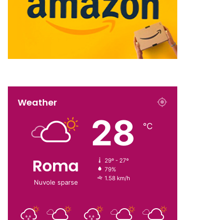
Weather
28
℃
Roma
29º - 27º
79%
1.58 km/h
Nuvole sparse