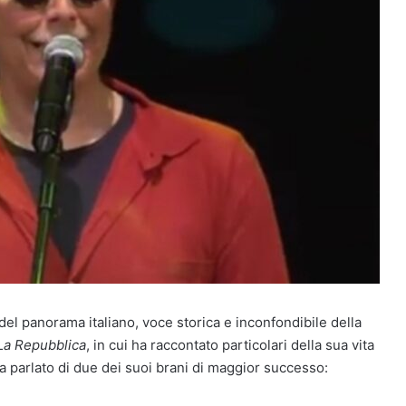
del panorama italiano, voce storica e inconfondibile della
La Repubblica
, in cui ha raccontato particolari della sua vita
ha parlato di due dei suoi brani di maggior successo: