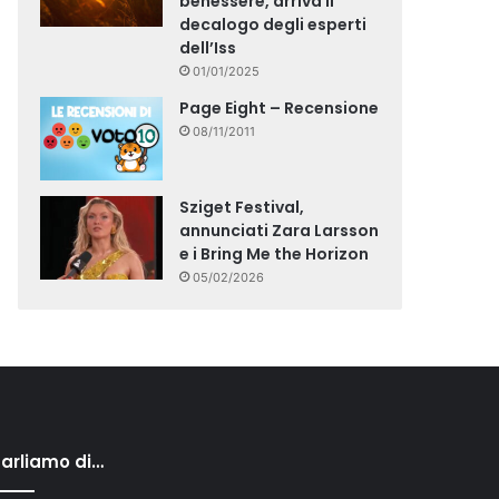
benessere, arriva il
decalogo degli esperti
dell’Iss
01/01/2025
Page Eight – Recensione
08/11/2011
Sziget Festival,
annunciati Zara Larsson
e i Bring Me the Horizon
05/02/2026
arliamo di…