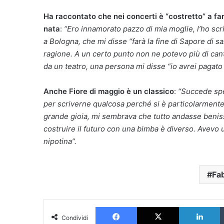
Ha raccontato che nei concerti è “costretto” a fa
nata
:
“Ero innamorato pazzo di mia moglie, l’ho scrit
a Bologna, che mi disse “farà la fine di Sapore di sal
ragione. A un certo punto non ne potevo più di cant
da un teatro, una persona mi disse “io avrei pagato a
Anche Fiore di maggio è un classico
:
“Succede spes
per scriverne qualcosa perché si è particolarmente is
grande gioia, mi sembrava che tutto andasse beniss
costruire il futuro con una bimba è diverso. Avevo 
nipotina”.
Fa
Facebook
X
L
Condividi