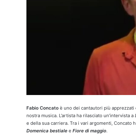
Fabio Concato
è uno dei cantautori più apprezzati 
nostra musica. L’artista ha rilasciato un’intervista a
e della sua carriera. Tra i vari argomenti, Concato 
Domenica bestiale
e
Fiore di maggio
.