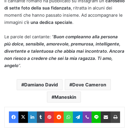
Il cantante romano ha pubblicato su Instagram un
carosello
di sette foto della sua fidanzata
, ritratta in alcuni dei
momenti che hanno passato insieme. Ad accompagnare le
immagini c’è
una dedica speciale
.
Le parole del cantante:
“
Buon compleanno alla persona
più dolce, sensibile, amorevole, premurosa, intelligente,
divertente e talentuosa che abbia mai incontrato. Ancora
non riesco a credere che sei la mia ragazza. Ti amo,
angelo
“.
Damiano David
Dove Cameron
Maneskin
Facebook
X
LinkedIn
Tumblr
Pinterest
Reddit
WhatsApp
Telegram
Viber
Line
Condividi via Email
Stam