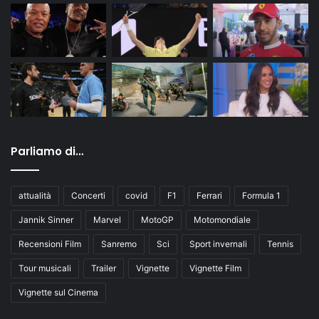
Parliamo di…
attualità
Concerti
covid
F1
Ferrari
Formula 1
Jannik Sinner
Marvel
MotoGP
Motomondiale
Recensioni Film
Sanremo
Sci
Sport invernali
Tennis
Tour musicali
Trailer
Vignette
Vignette Film
Vignette sul Cinema