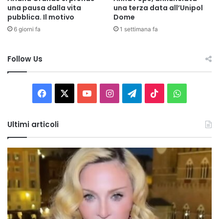
una pausa dalla vita
una terza data all’Unipol
pubblica. Il motivo
Dome
6 giorni fa
1 settimana fa
Follow Us
Facebook
X
You
Instagram
Telegram
TikTok
WhatsAp
Tube
Ultimi articoli