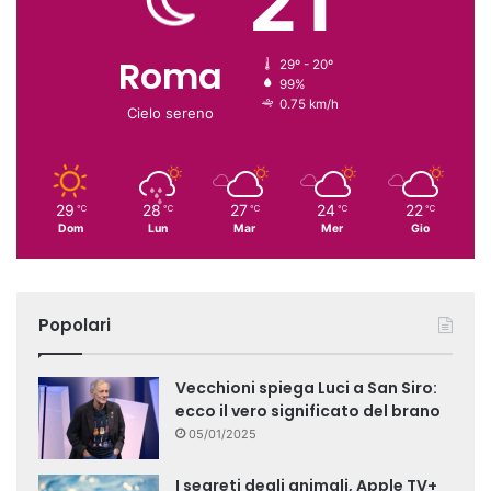
21
Roma
29º - 20º
99%
0.75 km/h
Cielo sereno
29
28
27
24
22
℃
℃
℃
℃
℃
Dom
Lun
Mar
Mer
Gio
Popolari
Vecchioni spiega Luci a San Siro:
ecco il vero significato del brano
05/01/2025
I segreti degli animali, Apple TV+