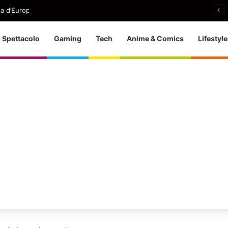
a d’Europa dei tuffi: a Parigi 5 ori per l’azzurra
Spettacolo
Gaming
Tech
Anime & Comics
Lifestyle