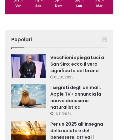
29
29
26
26
28
Ven
Sab
Dom
Lun
Mar
Popolari
Vecchioni spiega Luci a
San Siro: ecco il vero
significato del brano
05/01/2025
I segreti degli animali,
Apple TV+ annuncia la
nuova docuserie
naturalistica
11/11/2024
Per un 2025 all’insegna
della salute e del
benessere, arriva il