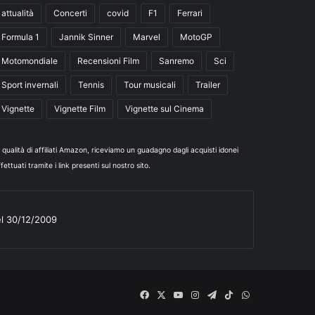
attualità
Concerti
covid
F1
Ferrari
Formula 1
Jannik Sinner
Marvel
MotoGP
Motomondiale
Recensioni Film
Sanremo
Sci
Sport invernali
Tennis
Tour musicali
Trailer
Vignette
Vignette Film
Vignette sul Cinema
n qualità di affiliati Amazon, riceviamo un guadagno dagli acquisti idonei
fettuati tramite i link presenti sul nostro sito.
el 30/12/2009
Facebook
X
You
Instagram
Telegram
TikTok
WhatsApp
Tube