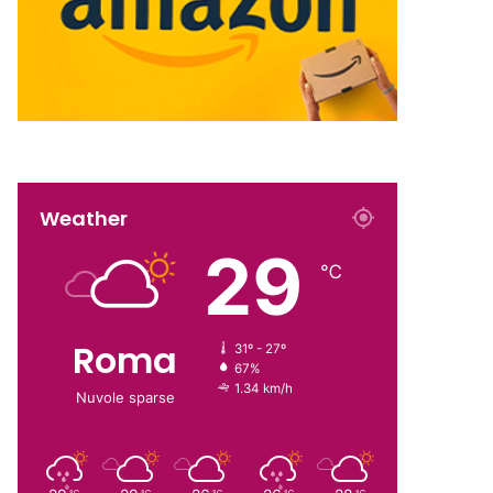
Weather
29
℃
Roma
31º - 27º
67%
1.34 km/h
Nuvole sparse
℃
℃
℃
℃
℃