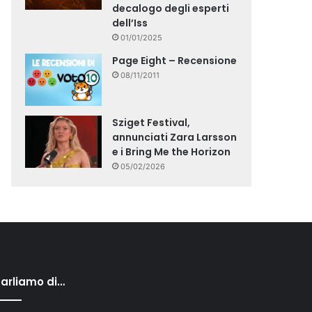
decalogo degli esperti
dell’Iss
01/01/2025
Page Eight – Recensione
08/11/2011
Sziget Festival,
annunciati Zara Larsson
e i Bring Me the Horizon
05/02/2026
arliamo di…