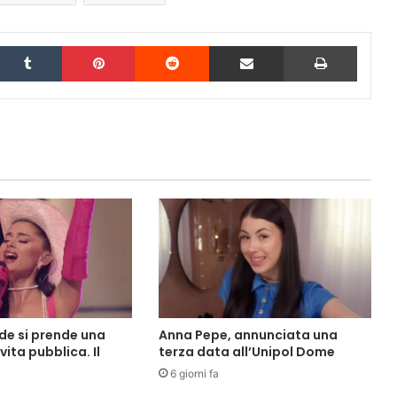
inkedIn
Tumblr
Pinterest
Reddit
Condividi via Email
Stampa
de si prende una
Anna Pepe, annunciata una
vita pubblica. Il
terza data all’Unipol Dome
6 giorni fa