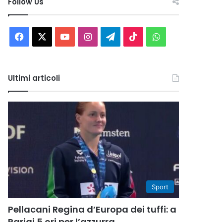
Follow Us
Facebook
X
You
Instagram
Telegram
TikTok
WhatsApp
Tube
Ultimi articoli
Sport
Pellacani Regina d’Europa dei tuffi: a
Parigi 5 ori per l’azzurra