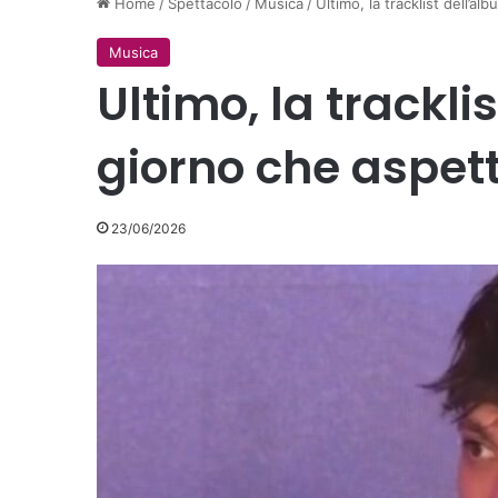
Home
/
Spettacolo
/
Musica
/
Ultimo, la tracklist dell’al
Musica
Ultimo, la trackli
giorno che aspet
23/06/2026