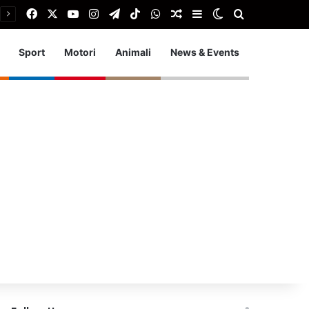
Facebook
X
You Tube
Instagram
Telegram
TikTok
WhatsApp
Articolo Random
Barra laterale
Cambia aspetto
Cerca
Sport
Motori
Animali
News & Events