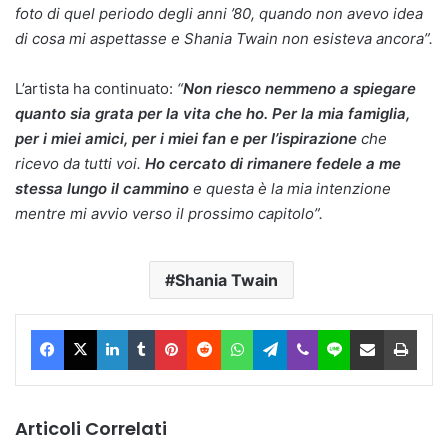
foto di quel periodo degli anni ’80, quando non avevo idea
di cosa mi aspettasse e Shania Twain non esisteva ancora”.
L’artista ha continuato:
“
Non riesco nemmeno a spiegare
quanto sia grata per la vita che ho. Per la mia famiglia,
per i miei amici, per i miei fan e per l’ispirazione
che
ricevo da tutti voi.
Ho cercato di rimanere fedele a me
stessa lungo il cammino
e questa è la mia intenzione
mentre mi avvio verso il prossimo capitolo”.
Shania Twain
Facebook
X
LinkedIn
Tumblr
Pinterest
Reddit
WhatsApp
Telegram
Viber
Line
Condividi via Email
Stam
Articoli Correlati