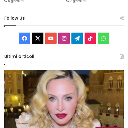
5 giorni fa
7 giorni fa
Follow Us
Facebook
X
You
Instagram
Telegram
TikTok
WhatsAp
Tube
Ultimi articoli