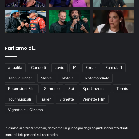
Parliamo di…
attualità
Concerti
covid
F1
Ferrari
Formula 1
Jannik Sinner
Marvel
MotoGP
Motomondiale
Recensioni Film
Sanremo
Sci
Sport invernali
Tennis
Tour musicali
Trailer
Vignette
Vignette Film
Vignette sul Cinema
In qualità di affiliati Amazon, riceviamo un guadagno dagli acquisti idonei effettuati
tramite i link presenti sul nostro sito.