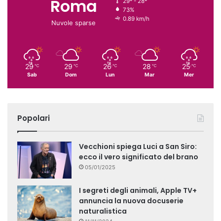
Roma
29º - 28º
73%
0.89 km/h
Nuvole sparse
29
29
26
28
25
℃
℃
℃
℃
℃
Sab
Dom
Lun
Mar
Mer
Popolari
Vecchioni spiega Luci a San Siro:
ecco il vero significato del brano
05/01/2025
I segreti degli animali, Apple TV+
annuncia la nuova docuserie
naturalistica