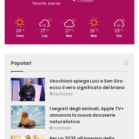
1.79 km/h
Nuvole sparse
29
27
27
28
23
℃
℃
℃
℃
℃
Dom
Lun
Mar
Mer
Gio
Popolari
Vecchioni spiega Luci a San Siro:
ecco il vero significato del brano
05/01/2025
I segreti degli animali, Apple TV+
annuncia la nuova docuserie
naturalistica
11/11/2024
Per un 2025 all’insegna della