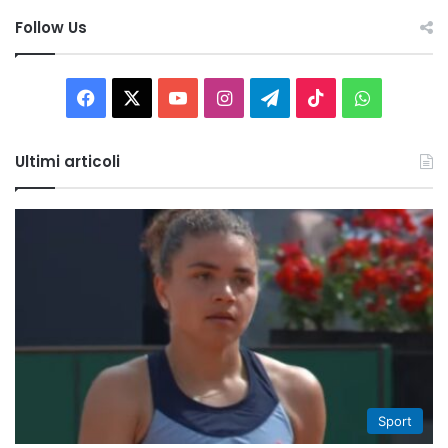
Follow Us
Facebook
X
You
Instagram
Telegram
TikTok
WhatsAp
Tube
Ultimi articoli
Sport