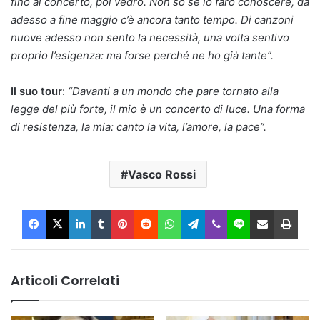
fino al concerto, poi vedrò. Non so se lo farò conoscere, da
adesso a fine maggio c’è ancora tanto tempo. Di canzoni
nuove adesso non sento la necessità, una volta sentivo
proprio l’esigenza: ma forse perché ne ho già tante”.
Il suo tour
:
“Davanti a un mondo che pare tornato alla
legge del più forte, il mio è un concerto di luce. Una forma
di resistenza, la mia: canto la vita, l’amore, la pace”.
Vasco Rossi
Facebook
X
LinkedIn
Tumblr
Pinterest
Reddit
WhatsApp
Telegram
Viber
Line
Condividi via Email
Stam
Articoli Correlati