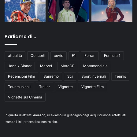
Parliamo di…
attualità
Concerti
covid
F1
Ferrari
Formula 1
Jannik Sinner
Marvel
MotoGP
Motomondiale
Recensioni Film
Sanremo
Sci
Sport invernali
Tennis
Tour musicali
Trailer
Vignette
Vignette Film
Vignette sul Cinema
In qualità di affiliati Amazon, riceviamo un guadagno dagli acquisti idonei effettuati
tramite i link presenti sul nostro sito.