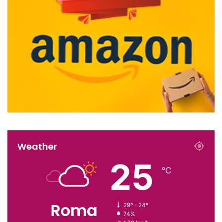
Weather
25
℃
Roma
29º - 24º
74%