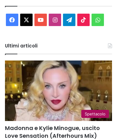
Facebook
X
You
Instagram
Telegram
TikTok
WhatsApp
Tube
Ultimi articoli
Spettacolo
Madonna e Kylie Minogue, uscito
Love Sensation (Afterhours Mix)