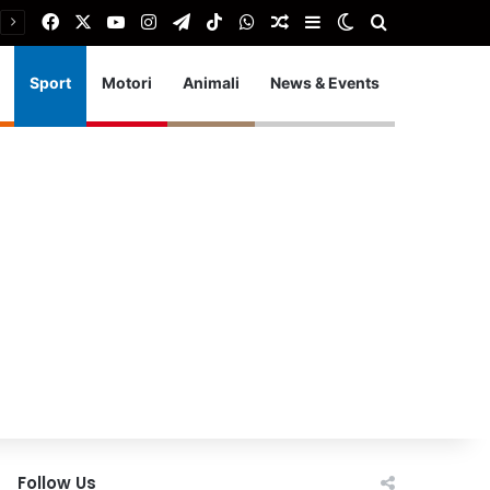
Facebook
X
You Tube
Instagram
Telegram
TikTok
WhatsApp
Articolo Random
Barra laterale
Cambia aspetto
Cerca
Sport
Motori
Animali
News & Events
Follow Us