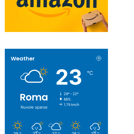
Weather
23
℃
Roma
29º - 22º
88%
1.79 km/h
Nuvole sparse
29
27
27
28
23
℃
℃
℃
℃
℃