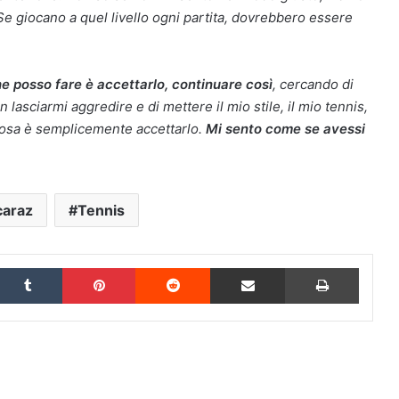
 Se giocano a quel livello ogni partita, dovrebbero essere
he posso fare è accettarlo, continuare così
, cercando di
 lasciarmi aggredire e di mettere il mio stile, il mio tennis,
a cosa è semplicemente accettarlo.
Mi sento come se avessi
caraz
Tennis
inkedIn
Tumblr
Pinterest
Reddit
Condividi via Email
Stampa