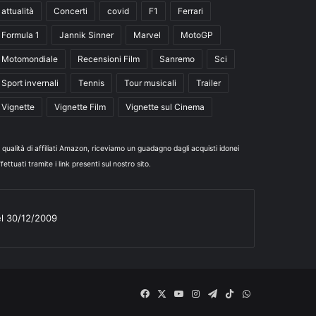
attualità
Concerti
covid
F1
Ferrari
Formula 1
Jannik Sinner
Marvel
MotoGP
Motomondiale
Recensioni Film
Sanremo
Sci
Sport invernali
Tennis
Tour musicali
Trailer
Vignette
Vignette Film
Vignette sul Cinema
n qualità di affiliati Amazon, riceviamo un guadagno dagli acquisti idonei
fettuati tramite i link presenti sul nostro sito.
el 30/12/2009
Facebook
X
You
Instagram
Telegram
TikTok
WhatsApp
Tube