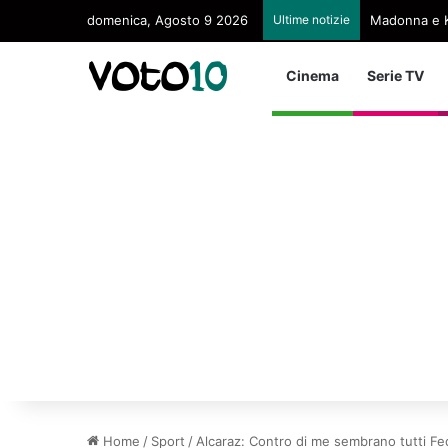
domenica, Agosto 9 2026
Ultime notizie
Madonna e K
Cinema
Serie TV
Home
/
Sport
/
Alcaraz: Contro di me sembrano tutti Fe