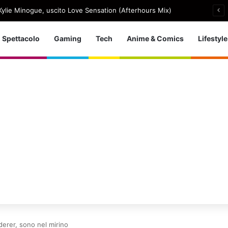
ylie Minogue, uscito Love Sensation (Afterhours Mix)
Spettacolo
Gaming
Tech
Anime & Comics
Lifestyle
derer, sono nel mirino