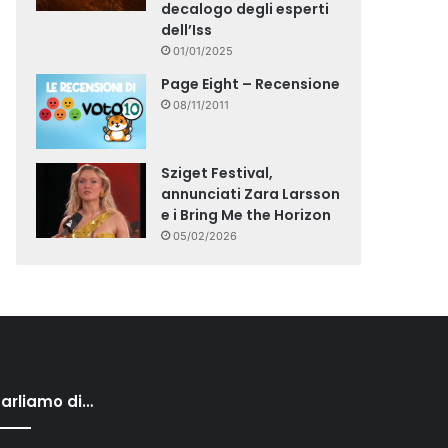
decalogo degli esperti
dell’Iss
01/01/2025
Page Eight – Recensione
08/11/2011
Sziget Festival,
annunciati Zara Larsson
e i Bring Me the Horizon
05/02/2026
arliamo di…