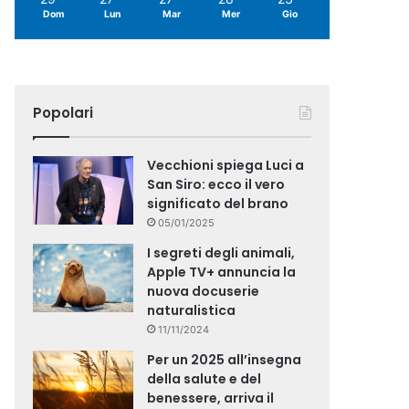
Dom
Lun
Mar
Mer
Gio
Popolari
Vecchioni spiega Luci a
San Siro: ecco il vero
significato del brano
05/01/2025
I segreti degli animali,
Apple TV+ annuncia la
nuova docuserie
naturalistica
11/11/2024
Per un 2025 all’insegna
della salute e del
benessere, arriva il