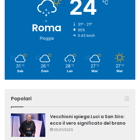
24
℃
Roma
31º - 21º
95%
0.45 km/h
Pioggia
31
26
26
27
27
℃
℃
℃
℃
℃
Sab
Dom
Lun
Mar
Mer
Popolari
Vecchioni spiega Luci a San Siro:
ecco il vero significato del brano
05/01/2025