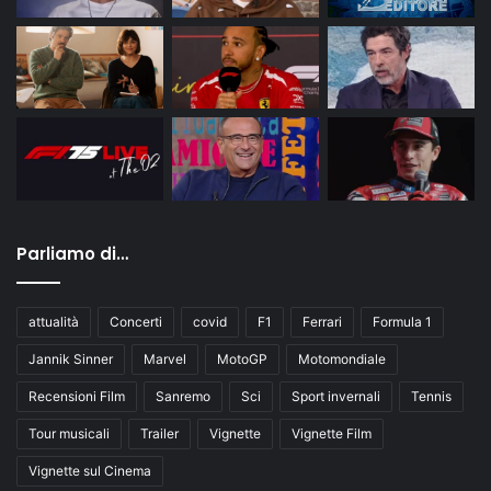
Parliamo di…
attualità
Concerti
covid
F1
Ferrari
Formula 1
Jannik Sinner
Marvel
MotoGP
Motomondiale
Recensioni Film
Sanremo
Sci
Sport invernali
Tennis
Tour musicali
Trailer
Vignette
Vignette Film
Vignette sul Cinema