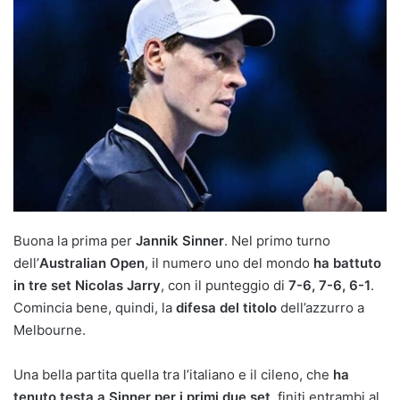
Buona la prima per
Jannik Sinner
. Nel primo turno
dell’
Australian Open
, il numero uno del mondo
ha battuto
in tre set Nicolas Jarry
, con il punteggio di
7-6, 7-6, 6-1
.
Comincia bene, quindi, la
difesa del titolo
dell’azzurro a
Melbourne.
Una bella partita quella tra l’italiano e il cileno, che
ha
tenuto testa a Sinner per i primi due set
, finiti entrambi al