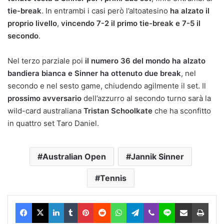
tie-break
. In entrambi i casi però l’altoatesino
ha alzato il
proprio livello
,
vincendo 7-2 il primo tie-break e 7-5 il
secondo
.
Nel terzo parziale poi
il numero 36 del mondo ha alzato
bandiera bianca e Sinner ha ottenuto due break
, nel
secondo e nel sesto game, chiudendo agilmente il set. Il
prossimo avversario
dell’azzurro al secondo turno sarà la
wild-card australiana
Tristan Schoolkate
che ha sconfitto
in quattro set Taro Daniel.
Australian Open
Jannik Sinner
Tennis
Facebook
X
LinkedIn
Tumblr
Pinterest
Reddit
WhatsApp
Telegram
Viber
Line
Condividi via Email
Stam