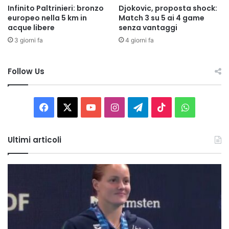
Infinito Paltrinieri: bronzo
Djokovic, proposta shock:
europeo nella 5 km in
Match 3 su 5 ai 4 game
acque libere
senza vantaggi
3 giorni fa
4 giorni fa
Follow Us
Facebook
X
You
Instagram
Telegram
TikTok
WhatsAp
Tube
Ultimi articoli