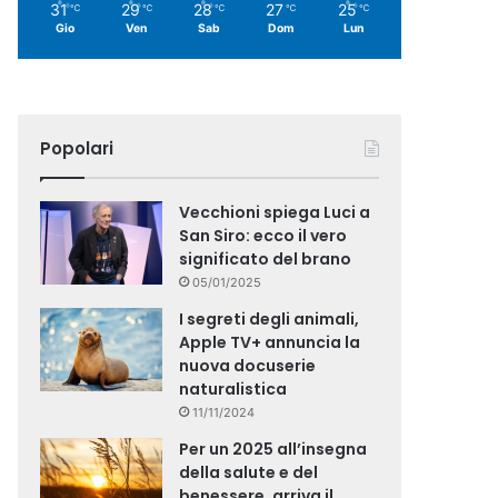
31
29
28
27
25
℃
℃
℃
℃
℃
Gio
Ven
Sab
Dom
Lun
Popolari
Vecchioni spiega Luci a
San Siro: ecco il vero
significato del brano
05/01/2025
I segreti degli animali,
Apple TV+ annuncia la
nuova docuserie
naturalistica
11/11/2024
Per un 2025 all’insegna
della salute e del
benessere, arriva il