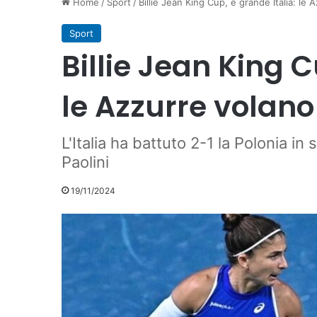
Home
/
Sport
/
Billie Jean King Cup, è grande Italia: le 
Sport
Billie Jean King C
le Azzurre volano 
L'Italia ha battuto 2-1 la Polonia in 
Paolini
19/11/2024