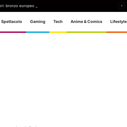
nieri: bronzo europeo nella 5 km in acque libere
Spettacolo
Gaming
Tech
Anime & Comics
Lifestyle