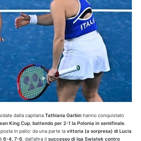
uidate dalla capitana
Tathiana Garbin
hanno conquistato
 Jean King Cup
,
battendo per 2-1 la Polonia in semifinale
.
 posta in palio: da una parte la
vittoria (a sorpresa) di Lucia
di
6-4, 7-6
, dall’altra il
successo di Iga Swiatek contro