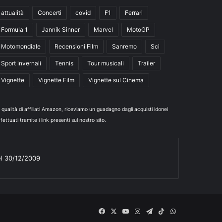
attualità
Concerti
covid
F1
Ferrari
Formula 1
Jannik Sinner
Marvel
MotoGP
Motomondiale
Recensioni Film
Sanremo
Sci
Sport invernali
Tennis
Tour musicali
Trailer
Vignette
Vignette Film
Vignette sul Cinema
n qualità di affiliati Amazon, riceviamo un guadagno dagli acquisti idonei
fettuati tramite i link presenti sul nostro sito.
el 30/12/2009
Facebook
X
You
Instagram
Telegram
TikTok
WhatsApp