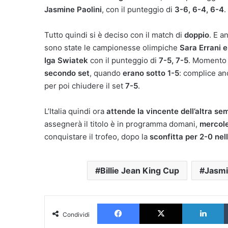
Jasmine Paolini
, con il punteggio di
3-6, 6-4, 6-4
.
Tutto quindi si è deciso con il match di
doppio
. E a
sono state le campionesse olimpiche
Sara Errani e
Iga Swiatek
con il punteggio di
7-5, 7-5
. Momento 
secondo set
, quando
erano sotto 1-5
: complice anc
per poi chiudere il set
7-5
.
L’Italia quindi ora
attende la vincente dell’altra se
assegnerà il titolo è in programma domani,
mercole
conquistare il trofeo, dopo la
sconfitta per 2-0 nel
Billie Jean King Cup
Jasmi
Facebook
X
L
Condividi