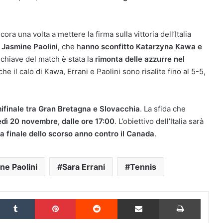
ncora una volta a mettere la firma sulla vittoria dell’Italia
 Jasmine Paolini
, che h
anno sconfitto Katarzyna Kawa e
chiave del match è stata la
rimonta delle azzurre nel
he il calo di Kawa, Errani e Paolini sono risalite fino al 5-5,
mifinale tra Gran Bretagna e Slovacchia
. La sfida che
dì 20 novembre, dalle ore 17:00
. L’obiettivo dell’Italia sarà
la finale dello scorso anno contro il Canada
.
ne Paolini
Sara Errani
Tennis
inkedIn
Tumblr
Pinterest
Reddit
Condividi via Email
Stampa