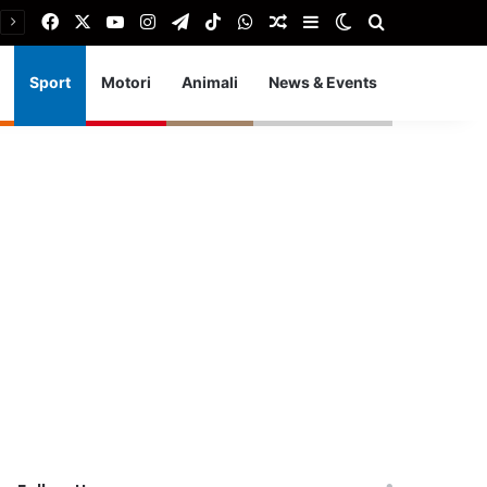
Facebook
X
You Tube
Instagram
Telegram
TikTok
WhatsApp
Articolo Random
Barra laterale
Cambia aspetto
Cerca
Sport
Motori
Animali
News & Events