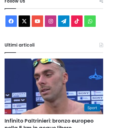
Follow Us
Facebook
X
You
Instagram
Telegram
TikTok
WhatsApp
Tube
Ultimi articoli
Sport
Infinito Paltrinieri: bronzo europeo
nella 5 km in acque libere