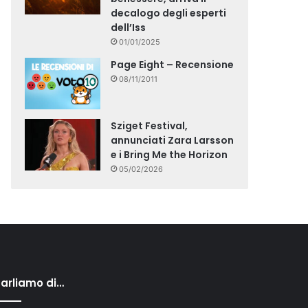
decalogo degli esperti
dell’Iss
01/01/2025
Page Eight – Recensione
08/11/2011
Sziget Festival,
annunciati Zara Larsson
e i Bring Me the Horizon
05/02/2026
arliamo di…