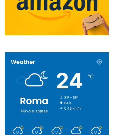
Weather
24
℃
Roma
31º - 18º
84%
0.45 km/h
Nuvole sparse