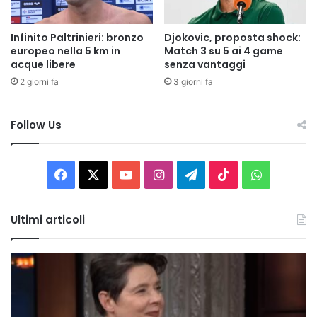
Infinito Paltrinieri: bronzo
Djokovic, proposta shock:
europeo nella 5 km in
Match 3 su 5 ai 4 game
acque libere
senza vantaggi
2 giorni fa
3 giorni fa
Follow Us
Facebook
X
You
Instagram
Telegram
TikTok
WhatsAp
Tube
Ultimi articoli