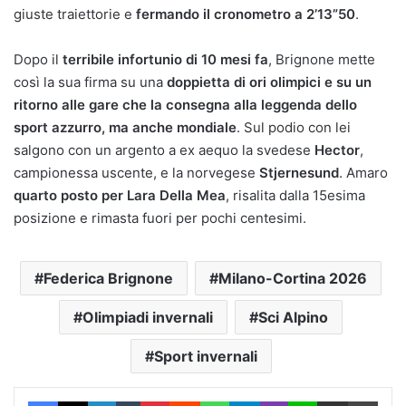
giuste traiettorie e
fermando il cronometro a 2’13”50
.
Dopo il
terribile infortunio di 10 mesi fa
, Brignone mette
così la sua firma su una
doppietta di ori olimpici e su un
ritorno alle gare che la consegna alla leggenda dello
sport azzurro, ma anche mondiale
. Sul podio con lei
salgono con un argento a ex aequo la svedese
Hector
,
campionessa uscente, e la norvegese
Stjernesund
. Amaro
quarto posto per Lara Della Mea
, risalita dalla 15esima
posizione e rimasta fuori per pochi centesimi.
Federica Brignone
Milano-Cortina 2026
Olimpiadi invernali
Sci Alpino
Sport invernali
Facebook
X
LinkedIn
Tumblr
Pinterest
Reddit
WhatsApp
Telegram
Viber
Line
Condividi via Email
Stam