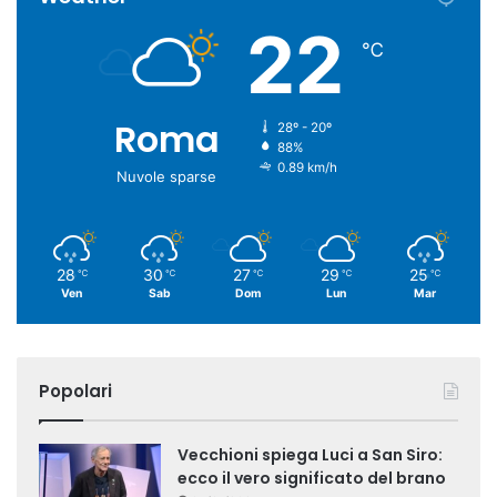
22
℃
Roma
28º - 20º
88%
0.89 km/h
Nuvole sparse
28
30
27
29
25
℃
℃
℃
℃
℃
Ven
Sab
Dom
Lun
Mar
Popolari
Vecchioni spiega Luci a San Siro:
ecco il vero significato del brano