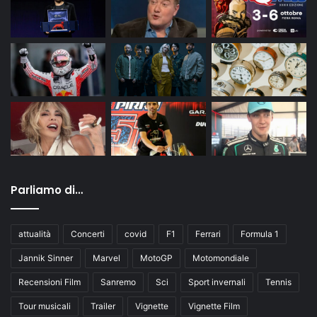
Parliamo di…
attualità
Concerti
covid
F1
Ferrari
Formula 1
Jannik Sinner
Marvel
MotoGP
Motomondiale
Recensioni Film
Sanremo
Sci
Sport invernali
Tennis
Tour musicali
Trailer
Vignette
Vignette Film