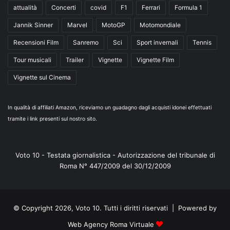
attualità
Concerti
covid
F1
Ferrari
Formula 1
Jannik Sinner
Marvel
MotoGP
Motomondiale
Recensioni Film
Sanremo
Sci
Sport invernali
Tennis
Tour musicali
Trailer
Vignette
Vignette Film
Vignette sul Cinema
In qualità di affiliati Amazon, riceviamo un guadagno dagli acquisti idonei effettuati
tramite i link presenti sul nostro sito.
Voto 10 - Testata giornalistica - Autorizzazione del tribunale di
Roma N° 447/2009 del 30/12/2009
© Copyright 2026, Voto 10. Tutti i diritti riservati | Powered by
Web Agency Roma Virtuale