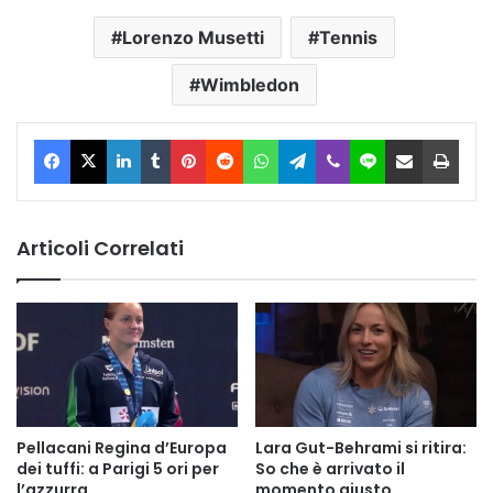
Lorenzo Musetti
Tennis
Wimbledon
Facebook
X
LinkedIn
Tumblr
Pinterest
Reddit
WhatsApp
Telegram
Viber
Line
Condividi via Email
Stam
Articoli Correlati
Pellacani Regina d’Europa
Lara Gut-Behrami si ritira:
dei tuffi: a Parigi 5 ori per
So che è arrivato il
l’azzurra
momento giusto