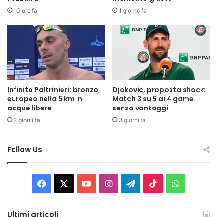
10 ore fa
1 giorno fa
Infinito Paltrinieri: bronzo
Djokovic, proposta shock:
europeo nella 5 km in
Match 3 su 5 ai 4 game
acque libere
senza vantaggi
2 giorni fa
3 giorni fa
Follow Us
Facebook
X
You
Instagram
Telegram
TikTok
WhatsAp
Tube
Ultimi articoli