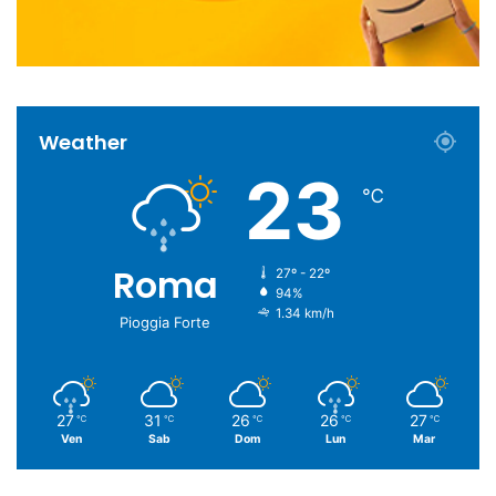
Weather
23
℃
Roma
27º - 22º
94%
1.34 km/h
Pioggia Forte
27
31
26
26
27
℃
℃
℃
℃
℃
Ven
Sab
Dom
Lun
Mar