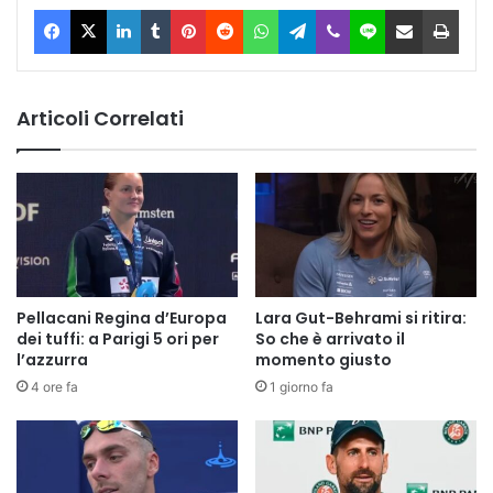
Facebook
X
LinkedIn
Tumblr
Pinterest
Reddit
WhatsApp
Telegram
Viber
Line
Condividi via Email
Stam
Articoli Correlati
Pellacani Regina d’Europa
Lara Gut-Behrami si ritira:
dei tuffi: a Parigi 5 ori per
So che è arrivato il
l’azzurra
momento giusto
4 ore fa
1 giorno fa