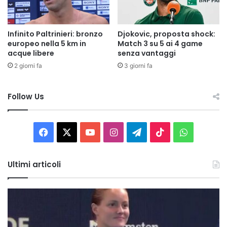
Infinito Paltrinieri: bronzo
Djokovic, proposta shock:
europeo nella 5 km in
Match 3 su 5 ai 4 game
acque libere
senza vantaggi
2 giorni fa
3 giorni fa
Follow Us
Facebook
X
You
Instagram
Telegram
TikTok
WhatsAp
Tube
Ultimi articoli