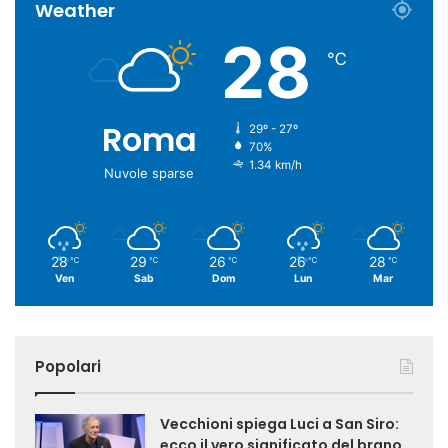
Weather
28
℃
Roma
29º - 27º
70%
1.34 km/h
Nuvole sparse
28
29
26
26
28
℃
℃
℃
℃
℃
Ven
Sab
Dom
Lun
Mar
Popolari
Vecchioni spiega Luci a San Siro:
ecco il vero significato del brano