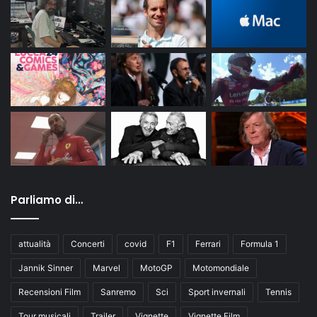
Parliamo di…
attualità
Concerti
covid
F1
Ferrari
Formula 1
Jannik Sinner
Marvel
MotoGP
Motomondiale
Recensioni Film
Sanremo
Sci
Sport invernali
Tennis
Tour musicali
Trailer
Vignette
Vignette Film