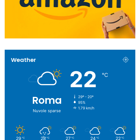
Weather
22
℃
Roma
29º - 20º
95%
1.79 km/h
Nuvole sparse
29
28
27
24
22
℃
℃
℃
℃
℃