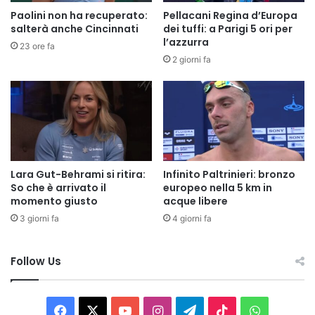
Paolini non ha recuperato:
Pellacani Regina d’Europa
salterà anche Cincinnati
dei tuffi: a Parigi 5 ori per
l’azzurra
23 ore fa
2 giorni fa
Lara Gut-Behrami si ritira:
Infinito Paltrinieri: bronzo
So che è arrivato il
europeo nella 5 km in
momento giusto
acque libere
3 giorni fa
4 giorni fa
Follow Us
Facebook
X
You
Instagram
Telegram
TikTok
WhatsAp