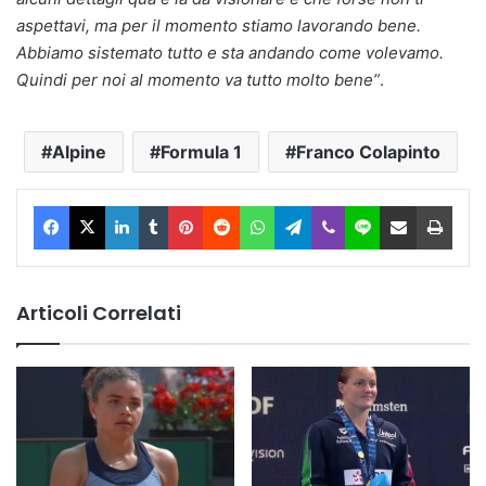
aspettavi, ma per il momento stiamo lavorando bene.
Abbiamo sistemato tutto e sta andando come volevamo.
Quindi per noi al momento va tutto molto bene”
.
Alpine
Formula 1
Franco Colapinto
Facebook
X
LinkedIn
Tumblr
Pinterest
Reddit
WhatsApp
Telegram
Viber
Line
Condividi via Email
Stam
Articoli Correlati