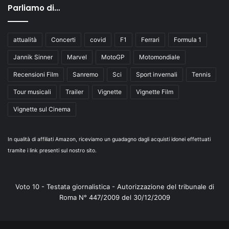
Parliamo di…
attualità
Concerti
covid
F1
Ferrari
Formula 1
Jannik Sinner
Marvel
MotoGP
Motomondiale
Recensioni Film
Sanremo
Sci
Sport invernali
Tennis
Tour musicali
Trailer
Vignette
Vignette Film
Vignette sul Cinema
In qualità di affiliati Amazon, riceviamo un guadagno dagli acquisti idonei effettuati
tramite i link presenti sul nostro sito.
Voto 10 - Testata giornalistica - Autorizzazione del tribunale di
Roma N° 447/2009 del 30/12/2009