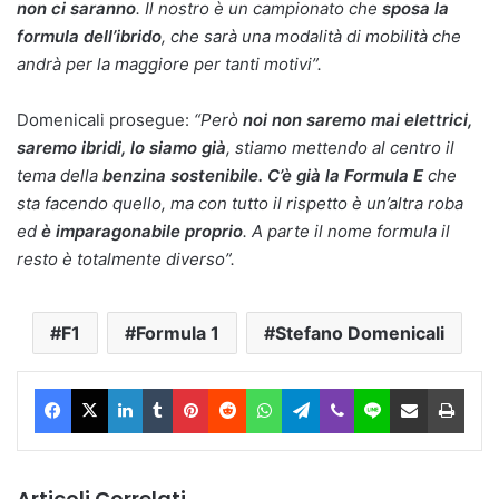
non ci saranno
. Il nostro è un campionato che
sposa la
formula dell’ibrido
, che sarà una modalità di mobilità che
andrà per la maggiore per tanti motivi”.
Domenicali prosegue:
“Però
noi non saremo mai elettrici,
saremo ibridi, lo siamo già
, stiamo mettendo al centro il
tema della
benzina sostenibile.
C’è già la Formula E
che
sta facendo quello, ma con tutto il rispetto è un’altra roba
ed
è imparagonabile proprio
. A parte il nome formula il
resto è totalmente diverso”.
F1
Formula 1
Stefano Domenicali
Facebook
X
LinkedIn
Tumblr
Pinterest
Reddit
WhatsApp
Telegram
Viber
Line
Condividi via Email
Stam
Articoli Correlati