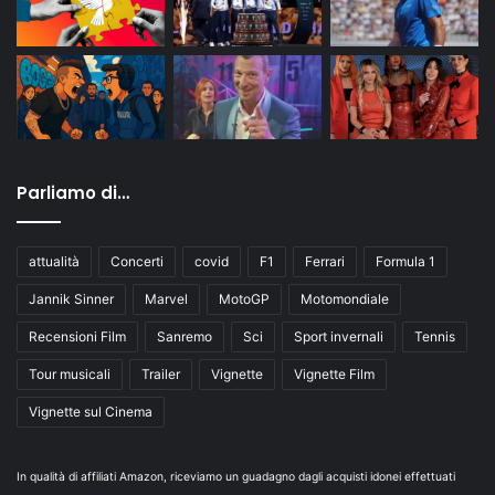
Parliamo di…
attualità
Concerti
covid
F1
Ferrari
Formula 1
Jannik Sinner
Marvel
MotoGP
Motomondiale
Recensioni Film
Sanremo
Sci
Sport invernali
Tennis
Tour musicali
Trailer
Vignette
Vignette Film
Vignette sul Cinema
In qualità di affiliati Amazon, riceviamo un guadagno dagli acquisti idonei effettuati