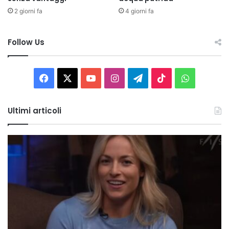
2 giorni fa
4 giorni fa
Follow Us
Facebook
X
You
Instagram
Telegram
TikTok
WhatsAp
Tube
Ultimi articoli