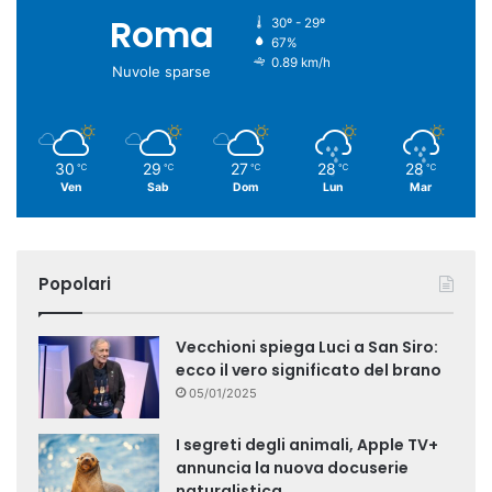
Roma
30º - 29º
67%
0.89 km/h
Nuvole sparse
30
29
27
28
28
℃
℃
℃
℃
℃
Ven
Sab
Dom
Lun
Mar
Popolari
Vecchioni spiega Luci a San Siro:
ecco il vero significato del brano
05/01/2025
I segreti degli animali, Apple TV+
annuncia la nuova docuserie
naturalistica