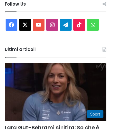
Follow Us
Facebook
X
You
Instagram
Telegram
TikTok
WhatsApp
Tube
Ultimi articoli
Sport
Lara Gut-Behrami si ritira: So che è