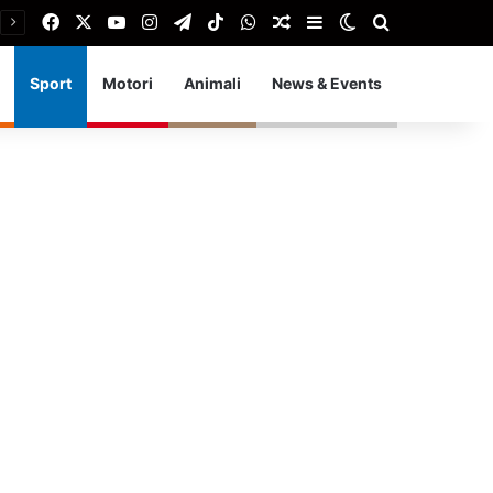
Facebook
X
You Tube
Instagram
Telegram
TikTok
WhatsApp
Articolo Random
Barra laterale
Cambia aspetto
Cerca
Sport
Motori
Animali
News & Events