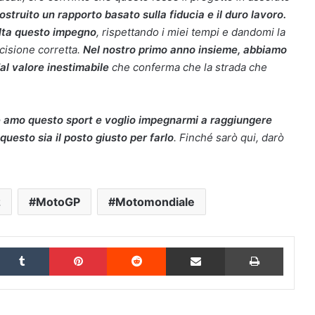
truito un rapporto basato sulla fiducia e il duro lavoro.
lta questo impegno
, rispettando i miei tempi e dandomi la
cisione corretta.
Nel nostro primo anno insieme, abbiamo
 dal valore inestimabile
che conferma che la strada che
 amo questo sport e voglio impegnarmi a raggiungere
uesto sia il posto giusto per farlo
. Finché sarò qui, darò
z
MotoGP
Motomondiale
inkedIn
Tumblr
Pinterest
Reddit
Condividi via Email
Stampa