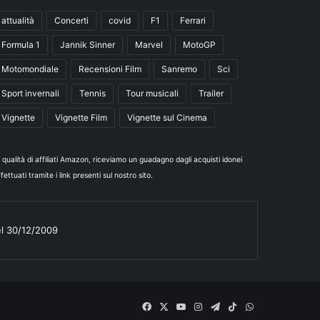
attualità
Concerti
covid
F1
Ferrari
Formula 1
Jannik Sinner
Marvel
MotoGP
Motomondiale
Recensioni Film
Sanremo
Sci
Sport invernali
Tennis
Tour musicali
Trailer
Vignette
Vignette Film
Vignette sul Cinema
n qualità di affiliati Amazon, riceviamo un guadagno dagli acquisti idonei
fettuati tramite i link presenti sul nostro sito.
el 30/12/2009
Facebook
X
You
Instagram
Telegram
TikTok
WhatsApp