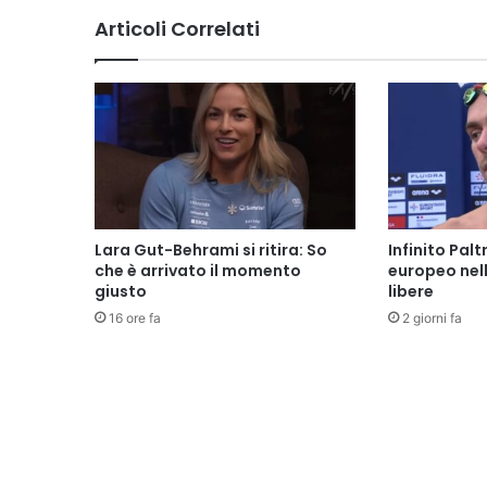
Articoli Correlati
Lara Gut-Behrami si ritira: So
Infinito Palt
che è arrivato il momento
europeo nel
giusto
libere
16 ore fa
2 giorni fa