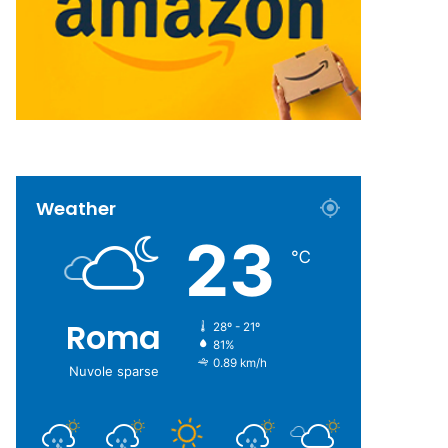
Weather
23
℃
Roma
28º - 21º
81%
0.89 km/h
Nuvole sparse