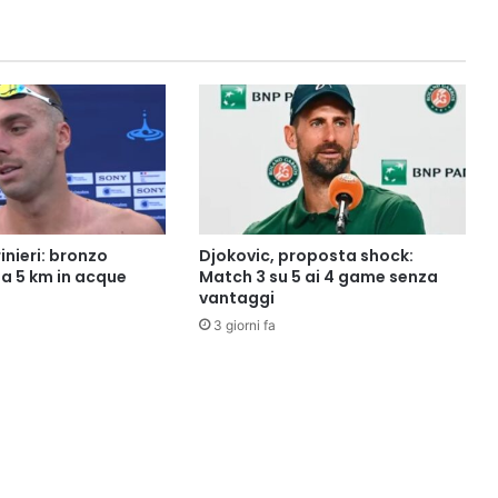
rinieri: bronzo
Djokovic, proposta shock:
la 5 km in acque
Match 3 su 5 ai 4 game senza
vantaggi
3 giorni fa