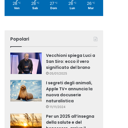
28
28
27
28
26
℃
℃
℃
℃
℃
Ven
Sab
Dom
Lun
Mar
Popolari
Vecchioni spiega Luci a
San Siro: ecco il vero
significato del brano
05/01/2025
I segreti degli animali,
Apple TV+ annuncia la
nuova docuserie
naturalistica
11/11/2024
Per un 2025 all’insegna
della salute e del