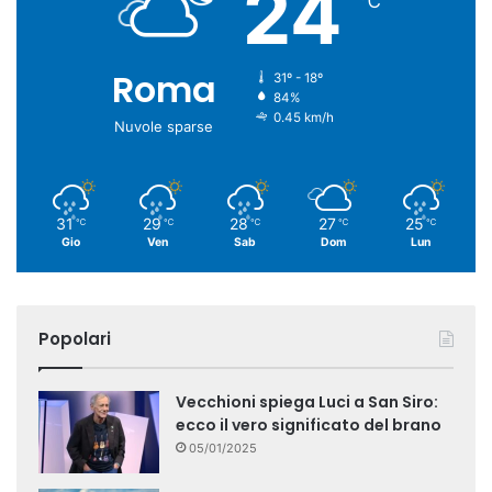
24
℃
Roma
31º - 18º
84%
0.45 km/h
Nuvole sparse
31
29
28
27
25
℃
℃
℃
℃
℃
Gio
Ven
Sab
Dom
Lun
Popolari
Vecchioni spiega Luci a San Siro:
ecco il vero significato del brano
05/01/2025