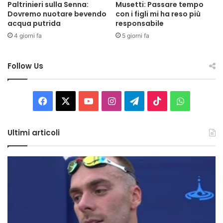
Paltrinieri sulla Senna:
Musetti: Passare tempo
Dovremo nuotare bevendo
con i figli mi ha reso più
acqua putrida
responsabile
4 giorni fa
5 giorni fa
Follow Us
Facebook
X
You
Instagram
Telegram
TikTok
WhatsAp
Tube
Ultimi articoli