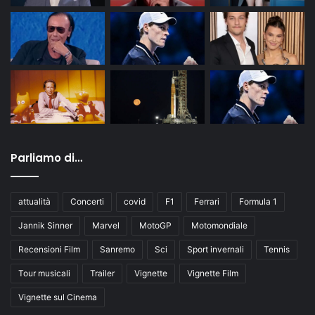
Parliamo di…
attualità
Concerti
covid
F1
Ferrari
Formula 1
Jannik Sinner
Marvel
MotoGP
Motomondiale
Recensioni Film
Sanremo
Sci
Sport invernali
Tennis
Tour musicali
Trailer
Vignette
Vignette Film
Vignette sul Cinema