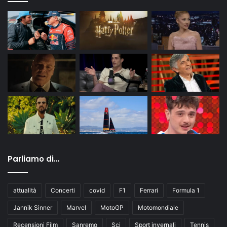
Parliamo di…
attualità
Concerti
covid
F1
Ferrari
Formula 1
Jannik Sinner
Marvel
MotoGP
Motomondiale
Recensioni Film
Sanremo
Sci
Sport invernali
Tennis