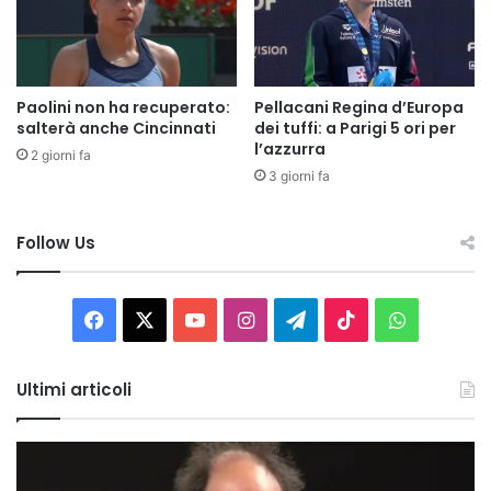
Paolini non ha recuperato:
Pellacani Regina d’Europa
salterà anche Cincinnati
dei tuffi: a Parigi 5 ori per
l’azzurra
2 giorni fa
3 giorni fa
Follow Us
Facebook
X
You
Instagram
Telegram
TikTok
WhatsAp
Tube
Ultimi articoli