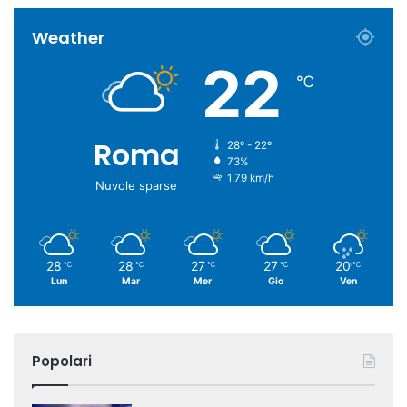
Weather
22
℃
Roma
28º - 22º
73%
1.79 km/h
Nuvole sparse
28
28
27
27
20
℃
℃
℃
℃
℃
Lun
Mar
Mer
Gio
Ven
Popolari