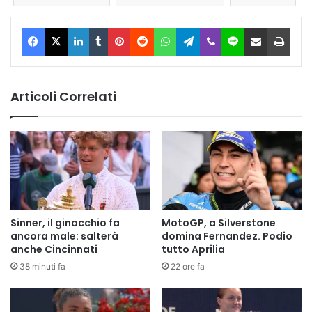
Facebook
X
LinkedIn
Tumblr
Pinterest
Reddit
WhatsApp
Telegram
Viber
Line
Condividi via Email
Stam
Articoli Correlati
Sinner, il ginocchio fa
MotoGP, a Silverstone
ancora male: salterà
domina Fernandez. Podio
anche Cincinnati
tutto Aprilia
38 minuti fa
22 ore fa