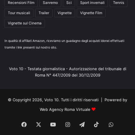
Recensioni Film
Sanremo
Sci
Sport invernali
Tennis
Tour musicali
Trailer
Vignette
Vignette Film
Vignette sul Cinema
In qualità di affiliati Amazon, riceviamo un guadagno dagli acquisti idonei effettuati
tramite i link presenti sul nostro sito.
Voto 10 - Testata giornalistica - Autorizzazione del tribunale di
Roma N° 447/2009 del 30/12/2009
© Copyright 2026, Voto 10. Tutti i diritti riservati | Powered by
Web Agency Roma Virtuale
Facebook
X
You
Instagram
Telegram
TikTok
WhatsA