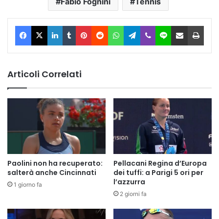
Fabio Fognini
Tennis
Facebook
X
LinkedIn
Tumblr
Pinterest
Reddit
WhatsApp
Telegram
Viber
Line
Condividi via Email
Stam
Articoli Correlati
Paolini non ha recuperato:
Pellacani Regina d’Europa
salterà anche Cincinnati
dei tuffi: a Parigi 5 ori per
l’azzurra
1 giorno fa
2 giorni fa