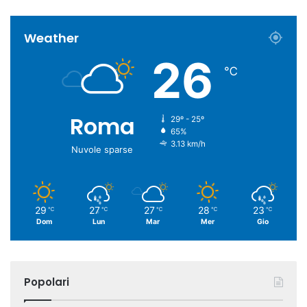
Weather
26
℃
Roma
29º - 25º
65%
3.13 km/h
Nuvole sparse
29
27
27
28
23
℃
℃
℃
℃
℃
Dom
Lun
Mar
Mer
Gio
Popolari