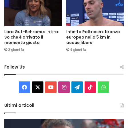
Lara Gut-Behrami si ritira:
Infinito Paltrinieri: bronzo
So che è arrivato il
europeo nella 5 km in
momento giusto
acque libere
3 giorni fa
4 giorni fa
Follow Us
Facebook
X
You
Instagram
Telegram
TikTok
WhatsAp
Tube
Ultimi articoli