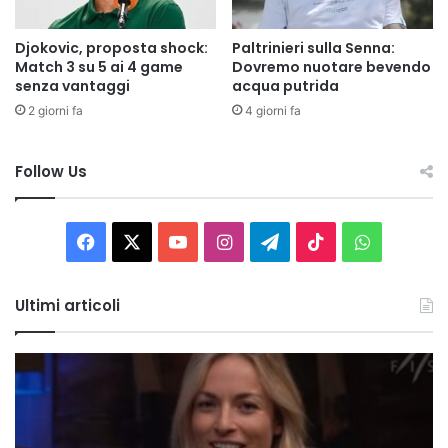
Djokovic, proposta shock:
Paltrinieri sulla Senna:
Match 3 su 5 ai 4 game
Dovremo nuotare bevendo
senza vantaggi
acqua putrida
2 giorni fa
4 giorni fa
Follow Us
Facebook
X
You
Instagram
Telegram
TikTok
WhatsAp
Tube
Ultimi articoli