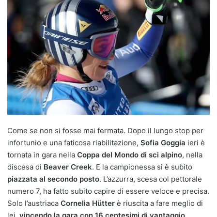
Come se non si fosse mai fermata. Dopo il lungo stop per
infortunio e una faticosa riabilitazione,
Sofia Goggia
ieri è
tornata in gara nella
Coppa del Mondo di sci alpino
, nella
discesa di
Beaver Creek
. E la campionessa si è subito
piazzata al secondo posto
. L’azzurra, scesa col pettorale
numero 7, ha fatto subito capire di essere veloce e precisa.
Solo l’austriaca
Cornelia Hütter
è riuscita a fare meglio di
lei,
vincendo la gara con 16 centesimi di vantaggio
.