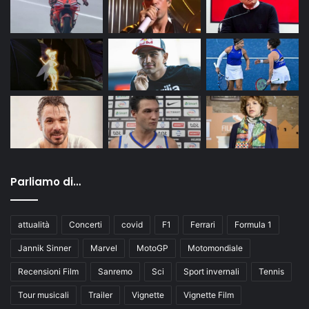
Parliamo di…
attualità
Concerti
covid
F1
Ferrari
Formula 1
Jannik Sinner
Marvel
MotoGP
Motomondiale
Recensioni Film
Sanremo
Sci
Sport invernali
Tennis
Tour musicali
Trailer
Vignette
Vignette Film