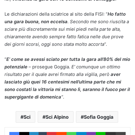
Le dichiarazioni della sciatrice al sito della FISI: “
Ho fatto
una gara buona, non eccelsa
. Secondo me sono riuscita a
sciare più discretamente sui miei piedi nella parte alta,
chiaramente avendo sempre fatto fatica nelle due prove
dei giorni scorsi, oggi sono stata molto accorta
“.
“
E’ come se avessi sciato per tutta la gara all’80% del mio
potenziale
– prosegue Goggia.
E’ comunque un ottimo
risultato per il quale avrei firmato alla vigilia, però
aver
lasciato giù quei 16 centesimi nell’ultima parte che mi
sono costati la vittoria mi stanno lì, saranno il fuoco per il
supergigante di domenica
“
.
Sci
Sci Alpino
Sofia Goggia
Facebook
X
LinkedIn
Tumblr
Pinterest
Reddit
WhatsApp
Telegram
Viber
Line
Condividi via Email
Stam