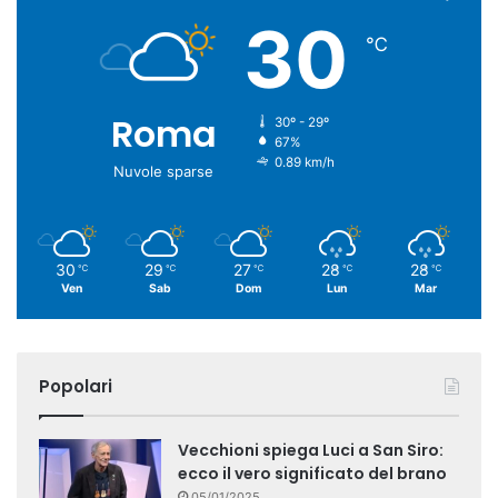
30
℃
Roma
30º - 29º
67%
0.89 km/h
Nuvole sparse
30
29
27
28
28
℃
℃
℃
℃
℃
Ven
Sab
Dom
Lun
Mar
Popolari
Vecchioni spiega Luci a San Siro:
ecco il vero significato del brano
05/01/2025