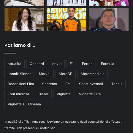
Parliamo di…
attualità
Concerti
covid
F1
Ferrari
Formula 1
Jannik Sinner
Marvel
MotoGP
Motomondiale
Recensioni Film
Sanremo
Sci
Sport invernali
Tennis
Tour musicali
Trailer
Vignette
Vignette Film
Vignette sul Cinema
In qualità di affiliati Amazon, riceviamo un guadagno dagli acquisti idonei effettuati
tramite i link presenti sul nostro sito.