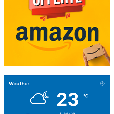
Weather
23
℃
28º - 21º