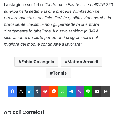
La stagione sull’erba
:
“Andremo a Eastbourne nell’ATP 250
su erba nella settimana che precede Wimbledon per
provare questa superficie. Farà le qualificazioni perché la
precedente classifica non gli permetteva di entrare
direttamente in tabellone. Il nuovo ranking (n.34) è
sicuramente un aiuto per potersi programmare nel
migliore dei modi e continuare a lavorare”.
Fabio Colangelo
Matteo Arnaldi
Tennis
Facebook
X
LinkedIn
Tumblr
Pinterest
Reddit
WhatsApp
Telegram
Viber
Line
Condividi via Email
Stam
Articoli Correlati