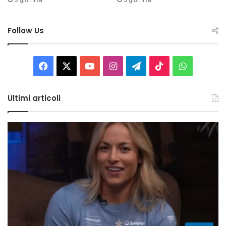
Follow Us
Facebook
X
You
Instagram
Telegram
TikTok
WhatsAp
Tube
Ultimi articoli