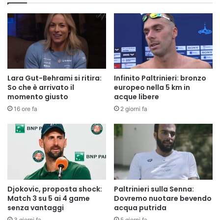
Lara Gut-Behrami si ritira:
Infinito Paltrinieri: bronzo
So che è arrivato il
europeo nella 5 km in
momento giusto
acque libere
16 ore fa
2 giorni fa
Djokovic, proposta shock:
Paltrinieri sulla Senna:
Match 3 su 5 ai 4 game
Dovremo nuotare bevendo
senza vantaggi
acqua putrida
3 giorni fa
5 giorni fa