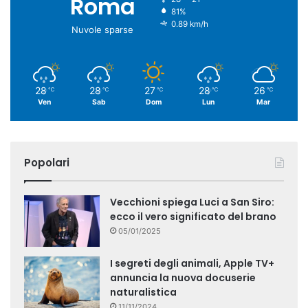
Roma
81%
0.89 km/h
Nuvole sparse
28
28
27
28
26
℃
℃
℃
℃
℃
Ven
Sab
Dom
Lun
Mar
Popolari
Vecchioni spiega Luci a San Siro:
ecco il vero significato del brano
05/01/2025
I segreti degli animali, Apple TV+
annuncia la nuova docuserie
naturalistica
11/11/2024