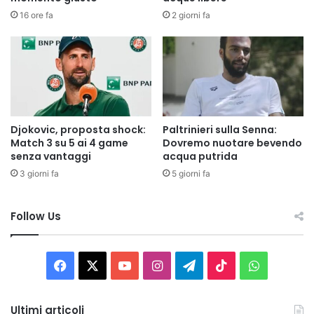
16 ore fa
2 giorni fa
Djokovic, proposta shock:
Paltrinieri sulla Senna:
Match 3 su 5 ai 4 game
Dovremo nuotare bevendo
senza vantaggi
acqua putrida
3 giorni fa
5 giorni fa
Follow Us
Facebook
X
You
Instagram
Telegram
TikTok
WhatsAp
Tube
Ultimi articoli