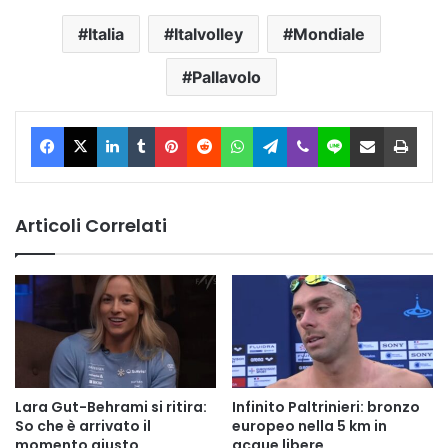
Italia
Italvolley
Mondiale
Pallavolo
Facebook
X
LinkedIn
Tumblr
Pinterest
Reddit
WhatsApp
Telegram
Viber
Line
Condividi via Email
Stam
Articoli Correlati
Lara Gut-Behrami si ritira:
Infinito Paltrinieri: bronzo
So che è arrivato il
europeo nella 5 km in
momento giusto
acque libere