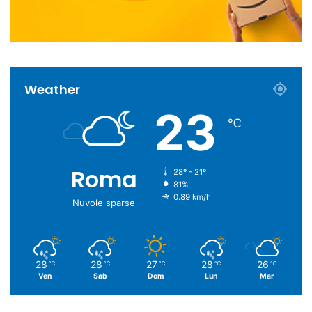
Weather
23
℃
Roma
28º - 21º
81%
0.89 km/h
Nuvole sparse
28
28
27
28
26
℃
℃
℃
℃
℃
Ven
Sab
Dom
Lun
Mar