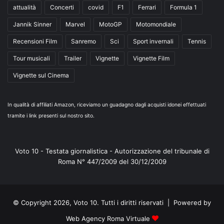
attualità
Concerti
covid
F1
Ferrari
Formula 1
Jannik Sinner
Marvel
MotoGP
Motomondiale
Recensioni Film
Sanremo
Sci
Sport invernali
Tennis
Tour musicali
Trailer
Vignette
Vignette Film
Vignette sul Cinema
In qualità di affiliati Amazon, riceviamo un guadagno dagli acquisti idonei effettuati
tramite i link presenti sul nostro sito.
Voto 10 - Testata giornalistica - Autorizzazione del tribunale di
Roma N° 447/2009 del 30/12/2009
© Copyright 2026, Voto 10. Tutti i diritti riservati | Powered by
Web Agency Roma Virtuale