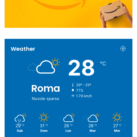
Weather
28
℃
Roma
29º - 25º
77%
1.79 km/h
Nuvole sparse
29
31
26
28
27
℃
℃
℃
℃
℃
Sab
Dom
Lun
Mar
Mer