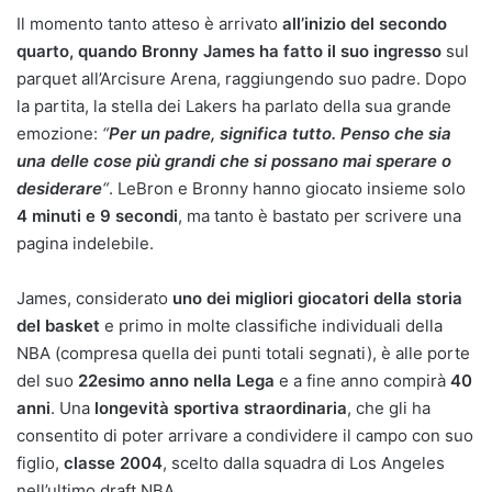
Il momento tanto atteso è arrivato
all’inizio del secondo
quarto, quando Bronny James ha fatto il suo ingresso
sul
parquet all’Arcisure Arena, raggiungendo suo padre. Dopo
la partita, la stella dei Lakers ha parlato della sua grande
emozione:
“
Per un padre, significa tutto. Penso che sia
una delle cose più grandi che si possano mai sperare o
desiderare
“
. LeBron e Bronny hanno giocato insieme solo
4 minuti e 9 secondi
, ma tanto è bastato per scrivere una
pagina indelebile.
James, considerato
uno dei migliori giocatori della storia
del basket
e primo in molte classifiche individuali della
NBA (compresa quella dei punti totali segnati), è alle porte
del suo
22esimo anno nella Lega
e a fine anno compirà
40
anni
. Una
longevità sportiva straordinaria
, che gli ha
consentito di poter arrivare a condividere il campo con suo
figlio,
classe 2004
, scelto dalla squadra di Los Angeles
nell’ultimo draft NBA.