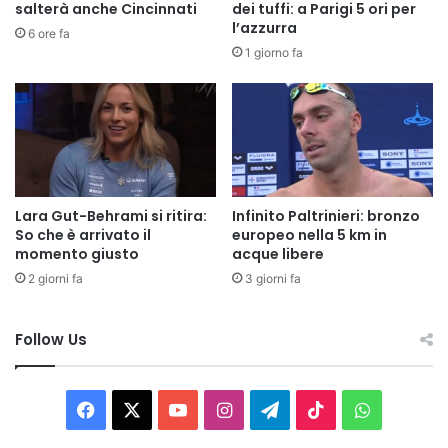
salterà anche Cincinnati
dei tuffi: a Parigi 5 ori per
l’azzurra
6 ore fa
1 giorno fa
Lara Gut-Behrami si ritira:
Infinito Paltrinieri: bronzo
So che è arrivato il
europeo nella 5 km in
momento giusto
acque libere
2 giorni fa
3 giorni fa
Follow Us
Facebook
X
You
Instagram
Telegram
TikTok
WhatsAp