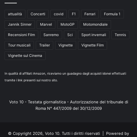
attualità
Concerti
covid
F1
Ferrari
Formula 1
Jannik Sinner
Marvel
MotoGP
Motomondiale
Recensioni Film
Sanremo
Sci
Sport invernali
Tennis
Tour musicali
Trailer
Vignette
Vignette Film
Vignette sul Cinema
In qualità di affiliati Amazon, riceviamo un guadagno dagli acquisti idonei effettuati
tramite i link presenti sul nostro sito.
Voto 10 - Testata giornalistica - Autorizzazione del tribunale di
Roma N° 447/2009 del 30/12/2009
© Copyright 2026, Voto 10. Tutti i diritti riservati | Powered by