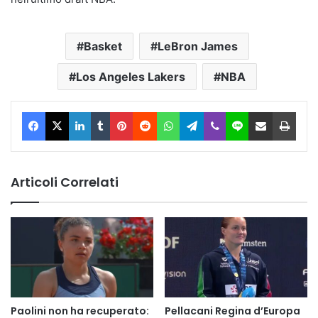
Basket
LeBron James
Los Angeles Lakers
NBA
Facebook
X
LinkedIn
Tumblr
Pinterest
Reddit
WhatsApp
Telegram
Viber
Line
Condividi via Email
Stam
Articoli Correlati
Paolini non ha recuperato:
Pellacani Regina d’Europa