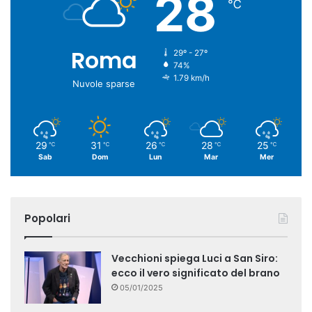
28
℃
Roma
29º - 27º
74%
1.79 km/h
Nuvole sparse
29
31
26
28
25
℃
℃
℃
℃
℃
Sab
Dom
Lun
Mar
Mer
Popolari
Vecchioni spiega Luci a San Siro:
ecco il vero significato del brano
05/01/2025