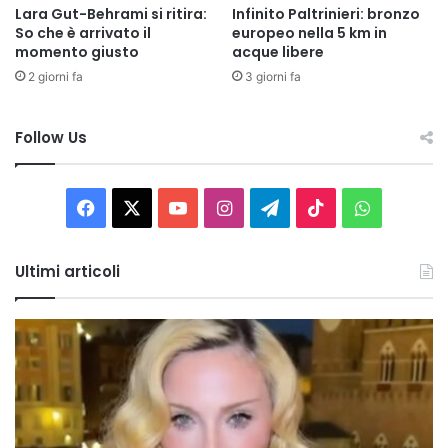
Lara Gut-Behrami si ritira:
Infinito Paltrinieri: bronzo
So che è arrivato il
europeo nella 5 km in
momento giusto
acque libere
2 giorni fa
3 giorni fa
Follow Us
Facebook
X
You
Instagram
Telegram
TikTok
WhatsAp
Tube
Ultimi articoli