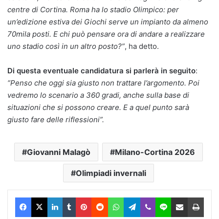
centre di Cortina. Roma ha lo stadio Olimpico: per
un’edizione estiva dei Giochi serve un impianto da almeno
70mila posti. E chi può pensare ora di andare a realizzare
uno stadio così in un altro posto?”
, ha detto.
Di questa eventuale candidatura si parlerà in seguito
:
“Penso che oggi sia giusto non trattare l’argomento. Poi
vedremo lo scenario a 360 gradi, anche sulla base di
situazioni che si possono creare. E a quel punto sarà
giusto fare delle riflessioni”.
Giovanni Malagò
Milano-Cortina 2026
Olimpiadi invernali
Facebook
X
LinkedIn
Tumblr
Pinterest
Reddit
WhatsApp
Telegram
Viber
Line
Condividi via Email
Stam