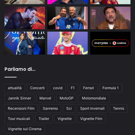
Parliamo di…
attualità
Concerti
covid
F1
Ferrari
Formula 1
Jannik Sinner
Marvel
MotoGP
Motomondiale
Recensioni Film
Sanremo
Sci
Sport invernali
Tennis
Tour musicali
Trailer
Vignette
Vignette Film
Vignette sul Cinema