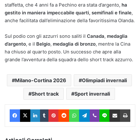
staffetta, che 4 anni fa a Pechino era stata d’argento,
ha
gestito in maniera impeccabile quarti, semifinali e finale
,
anche facilitata dall’eliminazione della favoritissima Olanda.
Sul podio con gli azzurri sono saliti il
Canada
,
medaglia
d’argento
, e il
Belgio
,
medaglia di bronzo
, mentre la Cina
ha chiuso al quarto posto. Un successo che apre alla
grande l’avventura della squadra dello short track azzurro.
Milano-Cortina 2026
Olimpiadi invernali
Short track
Sport invernali
Facebook
X
LinkedIn
Tumblr
Pinterest
Reddit
WhatsApp
Telegram
Viber
Line
Condividi via Email
Stam