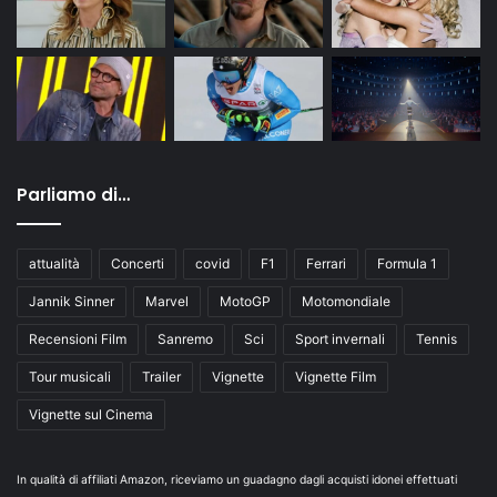
Parliamo di…
attualità
Concerti
covid
F1
Ferrari
Formula 1
Jannik Sinner
Marvel
MotoGP
Motomondiale
Recensioni Film
Sanremo
Sci
Sport invernali
Tennis
Tour musicali
Trailer
Vignette
Vignette Film
Vignette sul Cinema
In qualità di affiliati Amazon, riceviamo un guadagno dagli acquisti idonei effettuati