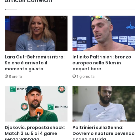
Articoli Correlati
Lara Gut-Behrami si ritira:
Infinito Paltrinieri: bronzo
So che è arrivato il
europeo nella 5 km in
momento giusto
acque libere
8 ore fa
1 giorno fa
Djokovic, proposta shock:
Paltrinieri sulla Senna:
Match 3 su 5 ai 4 game
Dovremo nuotare bevendo
senza vantaggi
acqua putrida