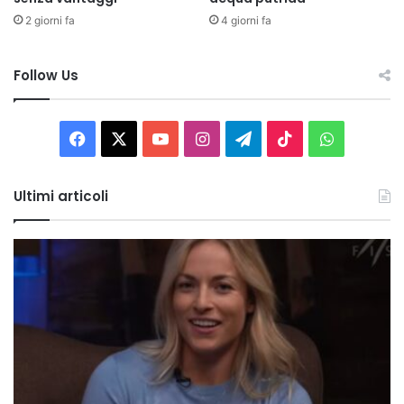
2 giorni fa
4 giorni fa
Follow Us
Facebook
X
You
Instagram
Telegram
TikTok
WhatsAp
Tube
Ultimi articoli