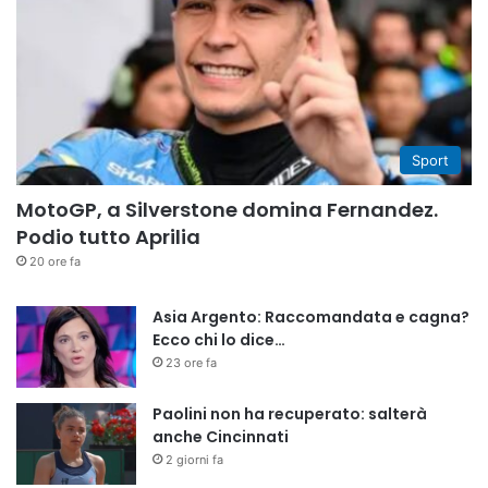
Sport
MotoGP, a Silverstone domina Fernandez.
Podio tutto Aprilia
20 ore fa
Asia Argento: Raccomandata e cagna?
Ecco chi lo dice…
23 ore fa
Paolini non ha recuperato: salterà
anche Cincinnati
2 giorni fa