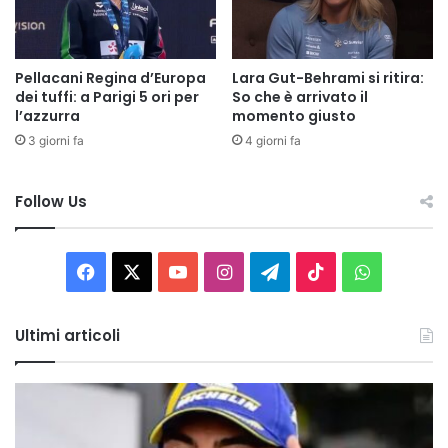
Pellacani Regina d’Europa
Lara Gut-Behrami si ritira:
dei tuffi: a Parigi 5 ori per
So che è arrivato il
l’azzurra
momento giusto
3 giorni fa
4 giorni fa
Follow Us
Facebook
X
You
Instagram
Telegram
TikTok
WhatsAp
Tube
Ultimi articoli