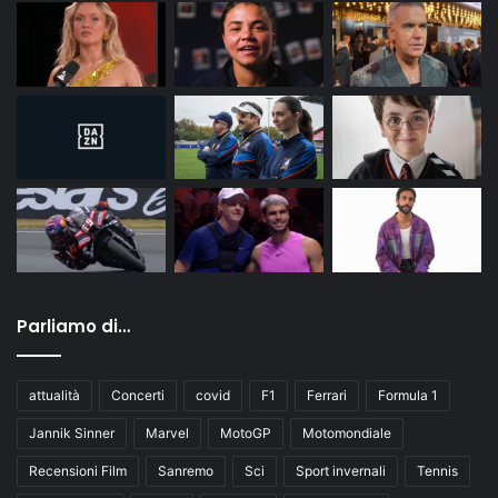
Parliamo di…
attualità
Concerti
covid
F1
Ferrari
Formula 1
Jannik Sinner
Marvel
MotoGP
Motomondiale
Recensioni Film
Sanremo
Sci
Sport invernali
Tennis