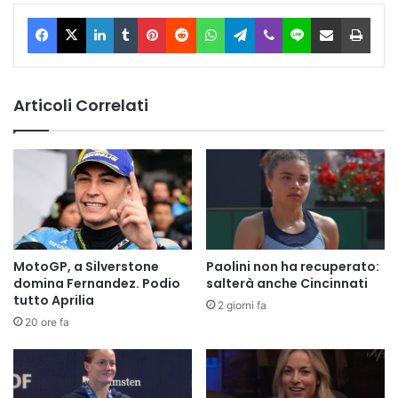
Facebook
X
LinkedIn
Tumblr
Pinterest
Reddit
WhatsApp
Telegram
Viber
Line
Condividi via Email
Stam
Articoli Correlati
MotoGP, a Silverstone
Paolini non ha recuperato:
domina Fernandez. Podio
salterà anche Cincinnati
tutto Aprilia
2 giorni fa
20 ore fa