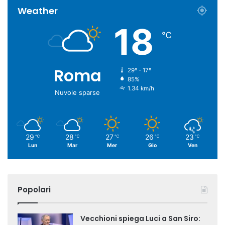
Weather
18
℃
Roma
29º - 17º
85%
1.34 km/h
Nuvole sparse
29
28
27
26
23
℃
℃
℃
℃
℃
Lun
Mar
Mer
Gio
Ven
Popolari
Vecchioni spiega Luci a San Siro: