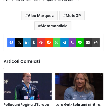
Alex Marquez
MotoGP
Motomondiale
Facebook
X
LinkedIn
Tumblr
Pinterest
Reddit
WhatsApp
Telegram
Viber
Line
Condividi via Email
Stam
Articoli Correlati
Pellacani Regina d’Europa
Lara Gut-Behrami si ritira: