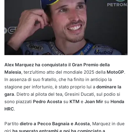
Alex Marquez ha conquistato il Gran Premio della
Malesia
, terz’ultimo atto del mondiale 2025 della
MotoGP
.
In assenza di suo fratello, che ha finito in anticipo la
stagione per infortunio, è stato proprio lui a
dominare la
gara
. Dietro al pilota del tea, Gresini Ducati, sul podio si
sono piazzati
Pedro Acosta
su
KTM
e
Joan Mir
su
Honda
HRC
.
Partito
dietro a Pecco Bagnaia e Acosta
, Marquez in due
giri
ha superato entrambi e poi ha cominciato a