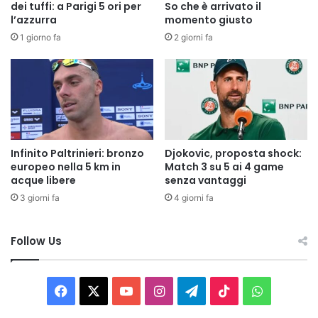
dei tuffi: a Parigi 5 ori per
So che è arrivato il
l’azzurra
momento giusto
1 giorno fa
2 giorni fa
Infinito Paltrinieri: bronzo
Djokovic, proposta shock:
europeo nella 5 km in
Match 3 su 5 ai 4 game
acque libere
senza vantaggi
3 giorni fa
4 giorni fa
Follow Us
Facebook
X
You
Instagram
Telegram
TikTok
WhatsAp