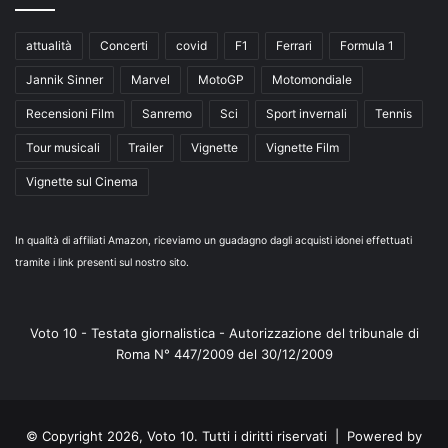
attualità
Concerti
covid
F1
Ferrari
Formula 1
Jannik Sinner
Marvel
MotoGP
Motomondiale
Recensioni Film
Sanremo
Sci
Sport invernali
Tennis
Tour musicali
Trailer
Vignette
Vignette Film
Vignette sul Cinema
In qualità di affiliati Amazon, riceviamo un guadagno dagli acquisti idonei effettuati
tramite i link presenti sul nostro sito.
Voto 10 - Testata giornalistica - Autorizzazione del tribunale di
Roma N° 447/2009 del 30/12/2009
© Copyright 2026, Voto 10. Tutti i diritti riservati | Powered by