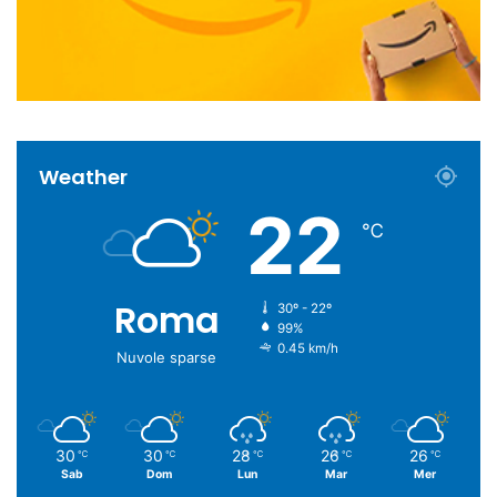
Weather
22
℃
Roma
30º - 22º
99%
0.45 km/h
Nuvole sparse
30
30
28
26
26
℃
℃
℃
℃
℃
Sab
Dom
Lun
Mar
Mer