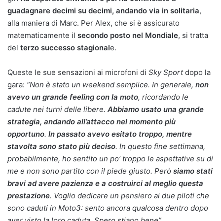
guadagnare decimi su decimi, andando via in solitaria
,
alla maniera di Marc. Per Alex, che si è assicurato
matematicamente il
secondo posto nel Mondiale
, si tratta
del
terzo successo stagional
e.
Queste le sue sensazioni ai microfoni di
Sky Sport
dopo la
gara:
“Non è stato un weekend semplice. In generale,
non
avevo un grande feeling con la moto
, ricordando le
cadute nei turni delle libere.
Abbiamo usato una grande
strategia, andando all’attacco nel momento più
opportuno
.
In passato avevo esitato troppo, mentre
stavolta sono stato più deciso
. In questo fine settimana,
probabilmente, ho sentito un po’ troppo le aspettative su di
me e non sono partito con il piede giusto. Però
siamo stati
bravi ad avere pazienza e a costruirci al meglio questa
prestazione
. Voglio dedicare un pensiero ai due piloti che
sono caduti in Moto3: sento ancora qualcosa dentro dopo
aver visto la loro caduta. Spero stiano bene”.