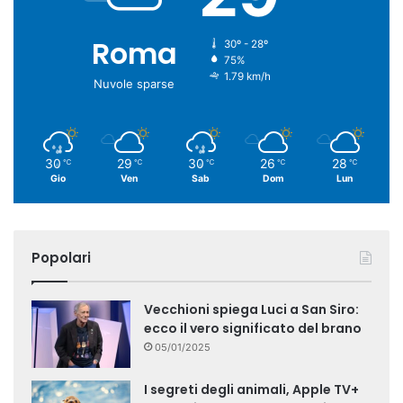
Roma
30º - 28º
75%
1.79 km/h
Nuvole sparse
30
29
30
26
28
℃
℃
℃
℃
℃
Gio
Ven
Sab
Dom
Lun
Popolari
Vecchioni spiega Luci a San Siro:
ecco il vero significato del brano
05/01/2025
I segreti degli animali, Apple TV+