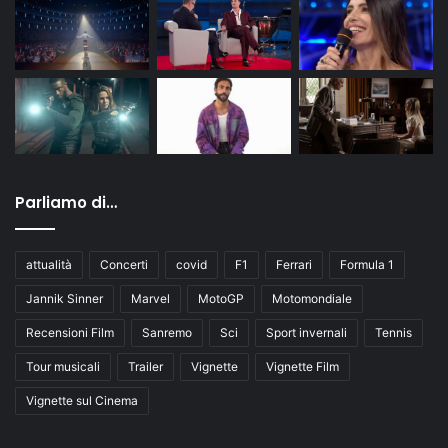
Parliamo di…
attualità
Concerti
covid
F1
Ferrari
Formula 1
Jannik Sinner
Marvel
MotoGP
Motomondiale
Recensioni Film
Sanremo
Sci
Sport invernali
Tennis
Tour musicali
Trailer
Vignette
Vignette Film
Vignette sul Cinema