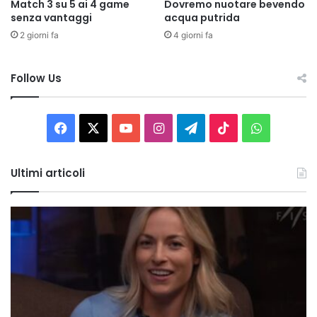
Match 3 su 5 ai 4 game
Dovremo nuotare bevendo
senza vantaggi
acqua putrida
2 giorni fa
4 giorni fa
Follow Us
Facebook
X
You
Instagram
Telegram
TikTok
WhatsAp
Tube
Ultimi articoli