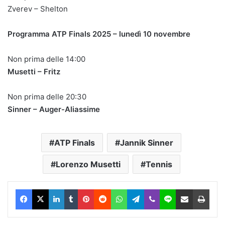
Zverev – Shelton
Programma ATP Finals 2025 – lunedì 10 novembre
Non prima delle 14:00
Musetti – Fritz
Non prima delle 20:30
Sinner – Auger-Aliassime
ATP Finals
Jannik Sinner
Lorenzo Musetti
Tennis
Facebook
X
LinkedIn
Tumblr
Pinterest
Reddit
WhatsApp
Telegram
Viber
Line
Condividi via Email
Stam