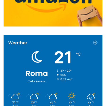
Weather
21
℃
Roma
31º - 20º
98%
0.89 km/h
Cielo sereno
31
29
28
27
22
℃
℃
℃
℃
℃