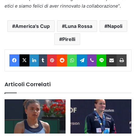
etici e siamo felici di aver rinnovato la collaborazione
“.
America's Cup
Luna Rossa
Napoli
Pirelli
Facebook
X
LinkedIn
Tumblr
Pinterest
Reddit
WhatsApp
Telegram
Viber
Line
Condividi via Email
Stam
Articoli Correlati