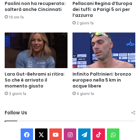
Paolini non ha recuperato:
Pellacani Regina d’Europa
salterà anche Cincinnati
dei tuffi: a Parigi 5 ori per
l’azzurra
16 ore fa
2 giorni fa
Lara Gut-Behrami si ritira:
Infinito Paltrinieri: bronzo
So che è arrivato il
europeo nella 5 km in
momento giusto
acque libere
3 giorni fa
4 giorni fa
Follow Us
Facebook
X
You
Instagram
Telegram
TikTok
WhatsAp