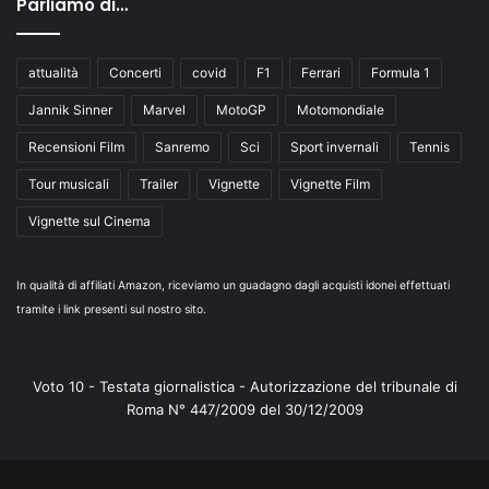
Parliamo di…
attualità
Concerti
covid
F1
Ferrari
Formula 1
Jannik Sinner
Marvel
MotoGP
Motomondiale
Recensioni Film
Sanremo
Sci
Sport invernali
Tennis
Tour musicali
Trailer
Vignette
Vignette Film
Vignette sul Cinema
In qualità di affiliati Amazon, riceviamo un guadagno dagli acquisti idonei effettuati
tramite i link presenti sul nostro sito.
Voto 10 - Testata giornalistica - Autorizzazione del tribunale di
Roma N° 447/2009 del 30/12/2009