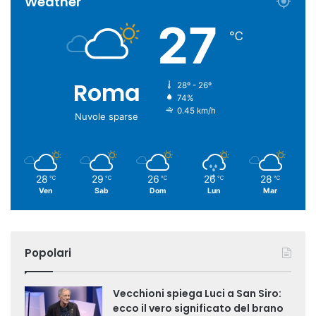
Weather
27
℃
Roma
28º - 26º
74%
0.45 km/h
Nuvole sparse
28
29
26
26
28
℃
℃
℃
℃
℃
Ven
Sab
Dom
Lun
Mar
Popolari
Vecchioni spiega Luci a San Siro:
ecco il vero significato del brano