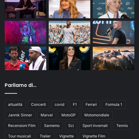
Parliamo di…
attualità
Concerti
covid
F1
Ferrari
Formula 1
Jannik Sinner
Marvel
MotoGP
Motomondiale
Recensioni Film
Sanremo
Sci
Sport invernali
Tennis
Tour musicali
Trailer
Vignette
Vignette Film