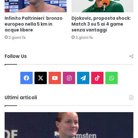
Infinito Paltrinieri: bronzo
Djokovic, proposta shock:
europeo nella 5 km in
Match 3 su 5 ai 4 game
acque libere
senza vantaggi
2 giorni fa
3 giorni fa
Follow Us
Facebook
X
You
Instagram
Telegram
TikTok
WhatsAp
Tube
Ultimi articoli