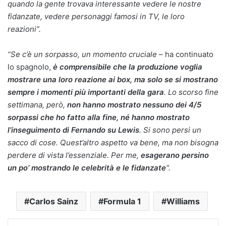
quando la gente trovava interessante vedere le nostre
fidanzate, vedere personaggi famosi in TV, le loro
reazioni”.
“Se c’è un sorpasso, un momento cruciale
– ha continuato
lo spagnolo,
è comprensibile che la produzione voglia
mostrare una loro reazione ai box, ma solo se si mostrano
sempre i momenti più importanti della gara
. Lo scorso fine
settimana, però,
non hanno mostrato nessuno dei 4/5
sorpassi che ho fatto alla fine, né hanno mostrato
l’inseguimento di Fernando su Lewis
. Si sono persi un
sacco di cose. Quest’altro aspetto va bene, ma non bisogna
perdere di vista l’essenziale. Per me,
esagerano persino
un po’ mostrando le celebrità e le fidanzate
“.
Carlos Sainz
Formula 1
Williams
Facebook
X
LinkedIn
Tumblr
Pinterest
Reddit
WhatsApp
Telegram
Viber
Line
Condividi via Email
Stam