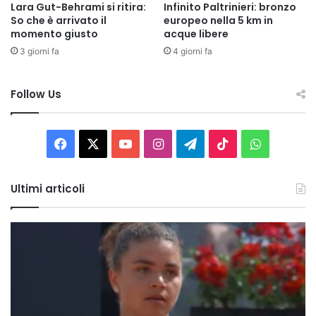
Lara Gut-Behrami si ritira:
Infinito Paltrinieri: bronzo
So che è arrivato il
europeo nella 5 km in
momento giusto
acque libere
3 giorni fa
4 giorni fa
Follow Us
Facebook
X
You
Instagram
Telegram
TikTok
WhatsAp
Tube
Ultimi articoli