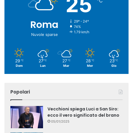
25
℃
Roma
29º - 24º
74%
1.79 km/h
Nuvole sparse
29
27
27
28
23
℃
℃
℃
℃
℃
Dom
Lun
Mar
Mer
Gio
Popolari
Vecchioni spiega Luci a San Siro:
ecco il vero significato del brano
05/01/2025