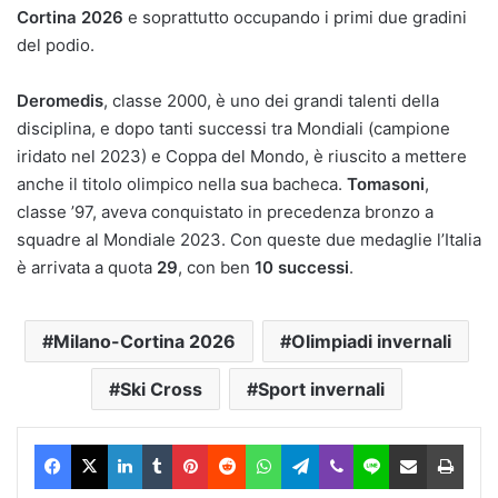
Cortina 2026
e soprattutto occupando i primi due gradini
del podio.
Deromedis
, classe 2000, è uno dei grandi talenti della
disciplina, e dopo tanti successi tra Mondiali (campione
iridato nel 2023) e Coppa del Mondo, è riuscito a mettere
anche il titolo olimpico nella sua bacheca.
Tomasoni
,
classe ’97, aveva conquistato in precedenza bronzo a
squadre al Mondiale 2023. Con queste due medaglie l’Italia
è arrivata a quota
29
, con ben
10 successi
.
Milano-Cortina 2026
Olimpiadi invernali
Ski Cross
Sport invernali
Facebook
X
LinkedIn
Tumblr
Pinterest
Reddit
WhatsApp
Telegram
Viber
Line
Condividi via Email
Stam