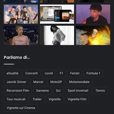
Parliamo di…
attualità
Concerti
covid
F1
Ferrari
Formula 1
Jannik Sinner
Marvel
MotoGP
Motomondiale
Recensioni Film
Sanremo
Sci
Sport invernali
Tennis
Tour musicali
Trailer
Vignette
Vignette Film
Vignette sul Cinema