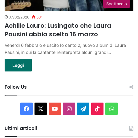
Spettacolo
07/02/2026
531
Achille Lauro: Lusingato che Laura
Pausini abbia scelto 16 marzo
Venerdì 6 febbraio è uscito Io canto 2, nuovo album di Laura
Pausini, in cui la cantante reinterpreta alcuni grandi…
Leggi
Follow Us
Facebook
X
You
Instagram
Telegram
TikTok
WhatsAp
Tube
Ultimi articoli