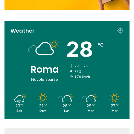
Weather
28
℃
Roma
29º - 25º
77%
1.79 km/h
Nuvole sparse
29
31
26
28
27
℃
℃
℃
℃
℃
Sab
Dom
Lun
Mar
Mer