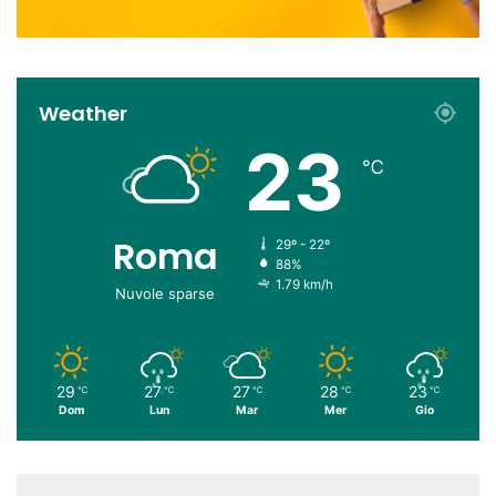
Weather
23
℃
Roma
29º - 22º
88%
1.79 km/h
Nuvole sparse
29
27
27
28
23
℃
℃
℃
℃
℃
Dom
Lun
Mar
Mer
Gio