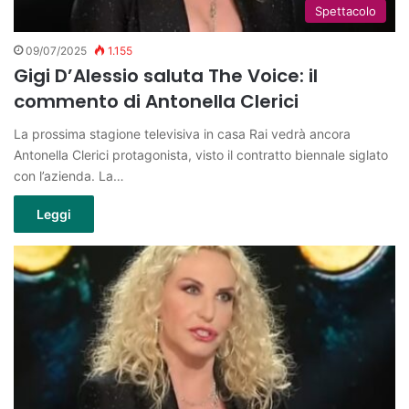
Spettacolo
09/07/2025
1.155
Gigi D’Alessio saluta The Voice: il
commento di Antonella Clerici
La prossima stagione televisiva in casa Rai vedrà ancora
Antonella Clerici protagonista, visto il contratto biennale siglato
con l’azienda. La…
Leggi