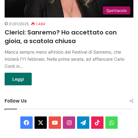
Spettacolo
31/01/2025
1.484
Clerici: Sanremo? Ho accettato con
gioia, a scatola chiusa
Manca sempre meno all’inizio del Festival di Sanremo, che
inizierà l’11 febbraio. Nella prima serata, ad affiancare Carlo
Conti in…
Leggi
Follow Us
Facebook
X
You
Instagram
Telegram
TikTok
WhatsAp
Tube