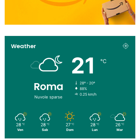
Weather
21
℃
Roma
28º - 20º
88%
0.25 km/h
Nuvole sparse
28
28
27
28
26
℃
℃
℃
℃
℃
Ven
Sab
Dom
Lun
Mar