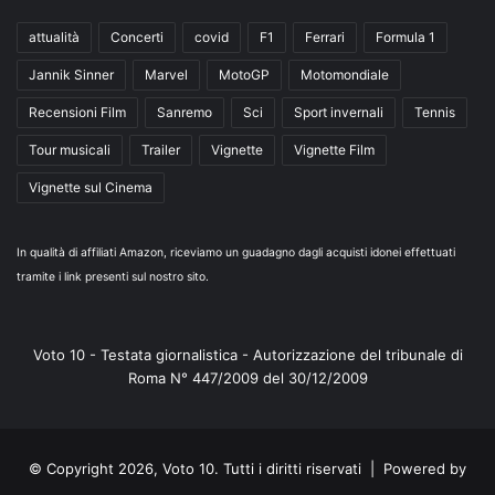
attualità
Concerti
covid
F1
Ferrari
Formula 1
Jannik Sinner
Marvel
MotoGP
Motomondiale
Recensioni Film
Sanremo
Sci
Sport invernali
Tennis
Tour musicali
Trailer
Vignette
Vignette Film
Vignette sul Cinema
In qualità di affiliati Amazon, riceviamo un guadagno dagli acquisti idonei effettuati
tramite i link presenti sul nostro sito.
Voto 10 - Testata giornalistica - Autorizzazione del tribunale di
Roma N° 447/2009 del 30/12/2009
© Copyright 2026, Voto 10. Tutti i diritti riservati | Powered by