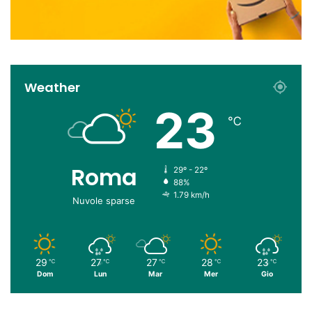
Weather
23
℃
Roma
29º - 22º
88%
1.79 km/h
Nuvole sparse
29
27
27
28
23
℃
℃
℃
℃
℃
Dom
Lun
Mar
Mer
Gio