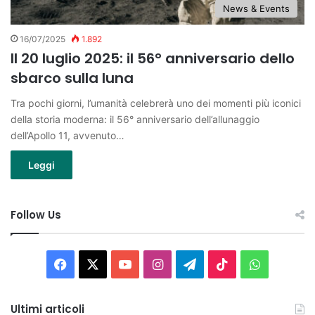
News & Events
16/07/2025
1.892
Il 20 luglio 2025: il 56° anniversario dello
sbarco sulla luna
Tra pochi giorni, l’umanità celebrerà uno dei momenti più iconici
della storia moderna: il 56° anniversario dell’allunaggio
dell’Apollo 11, avvenuto…
Leggi
Follow Us
Facebook
X
You
Instagram
Telegram
TikTok
WhatsAp
Tube
Ultimi articoli