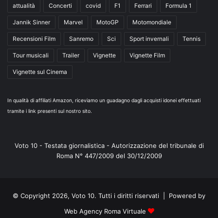
attualità
Concerti
covid
F1
Ferrari
Formula 1
Jannik Sinner
Marvel
MotoGP
Motomondiale
Recensioni Film
Sanremo
Sci
Sport invernali
Tennis
Tour musicali
Trailer
Vignette
Vignette Film
Vignette sul Cinema
In qualità di affiliati Amazon, riceviamo un guadagno dagli acquisti idonei effettuati
tramite i link presenti sul nostro sito.
Voto 10 - Testata giornalistica - Autorizzazione del tribunale di
Roma N° 447/2009 del 30/12/2009
© Copyright 2026, Voto 10. Tutti i diritti riservati | Powered by
Web Agency Roma Virtuale