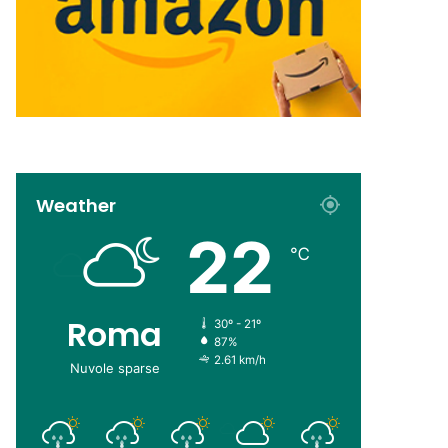
Weather
22
℃
Roma
30º - 21º
87%
2.61 km/h
Nuvole sparse