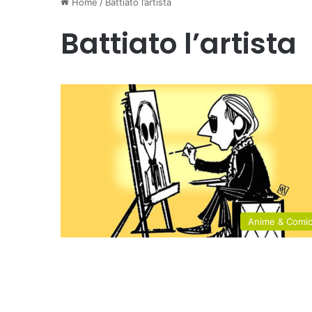
Home
/
Battiato l’artista
Battiato l’artista
Anime & Comi