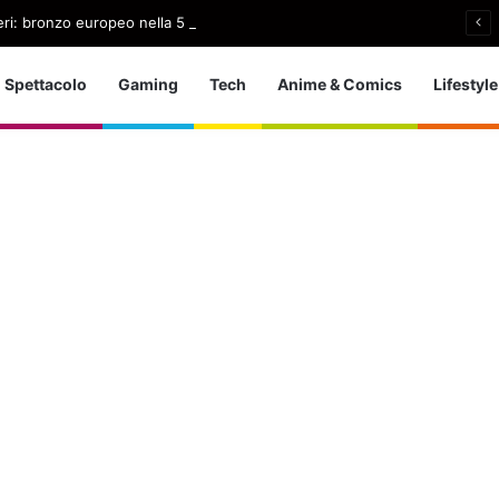
nieri: bronzo europeo nella 5 km in acque libere
Spettacolo
Gaming
Tech
Anime & Comics
Lifestyle