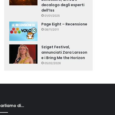
decalogo degli esperti
dell’Iss
01/01/2025
Page Eight – Recensione
08/11/2011
Sziget Festival,
annunciati Zara Larsson
e i Bring Me the Horizon
05/02/2026
arliamo di…