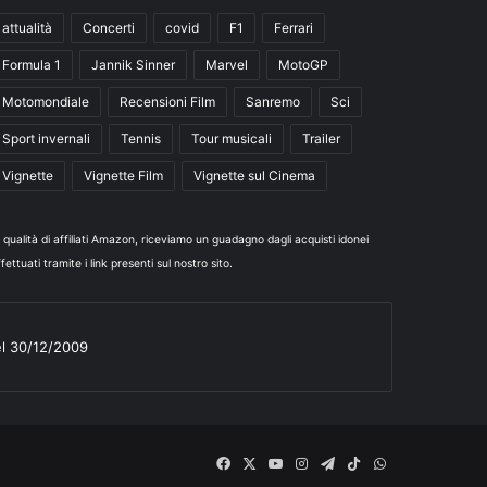
attualità
Concerti
covid
F1
Ferrari
Formula 1
Jannik Sinner
Marvel
MotoGP
Motomondiale
Recensioni Film
Sanremo
Sci
Sport invernali
Tennis
Tour musicali
Trailer
Vignette
Vignette Film
Vignette sul Cinema
n qualità di affiliati Amazon, riceviamo un guadagno dagli acquisti idonei
fettuati tramite i link presenti sul nostro sito.
el 30/12/2009
Facebook
X
You
Instagram
Telegram
TikTok
WhatsApp