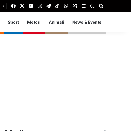
Facebook
X
You Tube
Instagram
Telegram
TikTok
WhatsApp
Articolo Random
Barra laterale
Cambia aspetto
Cerca
Sport
Motori
Animali
News & Events