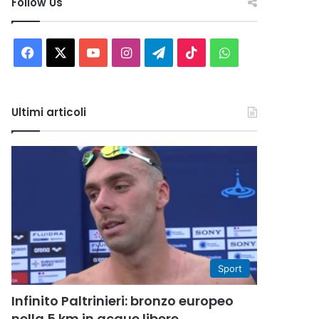
Follow Us
Facebook
X
You
Instagram
Telegram
TikTok
WhatsApp
Tube
Ultimi articoli
Sport
Infinito Paltrinieri: bronzo europeo
nella 5 km in acque libere