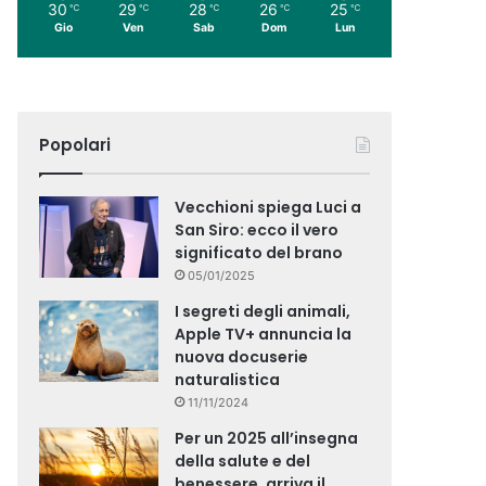
30
29
28
26
25
℃
℃
℃
℃
℃
Gio
Ven
Sab
Dom
Lun
Popolari
Vecchioni spiega Luci a
San Siro: ecco il vero
significato del brano
05/01/2025
I segreti degli animali,
Apple TV+ annuncia la
nuova docuserie
naturalistica
11/11/2024
Per un 2025 all’insegna
della salute e del
benessere, arriva il